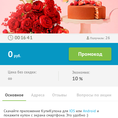
26
:
:
Получили:
0
руб.
Цена без скидки:
Экономия:
∞
10
%
Основное
Адреса
Отзывы
Вопросы по акции
Скачайте приложение КупиКупона для
IOS
или
Android
и
покажите купон с экрана смартфона. Это удобно :)