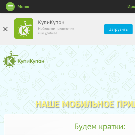
Меню
Ирк
КупиКупон
Мобильное приложение
Загрузить
ещё удобнее
НАШЕ МОБИЛЬНОЕ ПР
Будем кратки: