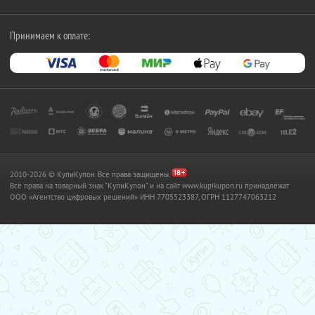
Принимаем к оплате:
2010-2026 © КупиКупон. Все права защищены.
Все права на товарный знак "КупиКупон" и на сайт www.kupikupon.ru принадлежат
OOO «Агентство цифровых решений» ИНН 7705523387, ОГРН 1127747063212