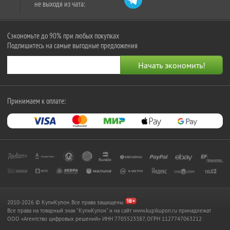
не выходя из чата:
Сэкономьте до 90% при любых покупках
Подпишитесь на самые выгодные предложения
Принимаем к оплате:
2010-2026 © КупиКупон. Все права защищены.
Все права на товарный знак "КупиКупон" и на сайт www.kupikupon.ru принадлежат
OOO «Агентство цифровых решений» ИНН 7705523387, ОГРН 1127747063212