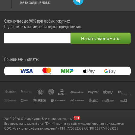
не выходя из чата:
Сэкономьте до 90% при любых покупках
Подпишитесь на самые выгодные предложения
Принимаем к оплате:
2010-2026 © КупиКупон. Все права защищены.
Все права на товарный знак "КупиКупон" и на сайт www.kupikupon.ru принадлежат
OOO «Агентство цифровых решений» ИНН 7705523387, ОГРН 1127747063212