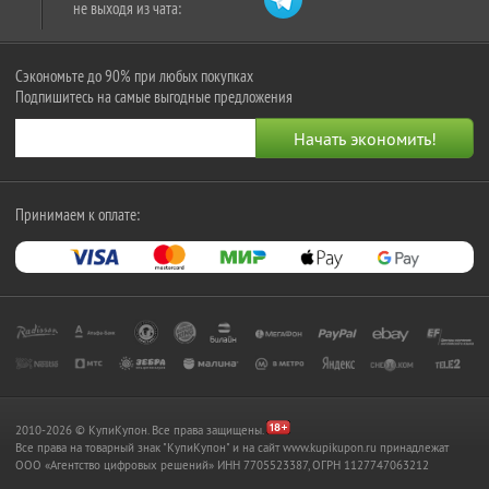
не выходя из чата:
Сэкономьте до 90% при любых покупках
Подпишитесь на самые выгодные предложения
Принимаем к оплате:
2010-2026 © КупиКупон. Все права защищены.
Все права на товарный знак "КупиКупон" и на сайт www.kupikupon.ru принадлежат
OOO «Агентство цифровых решений» ИНН 7705523387, ОГРН 1127747063212