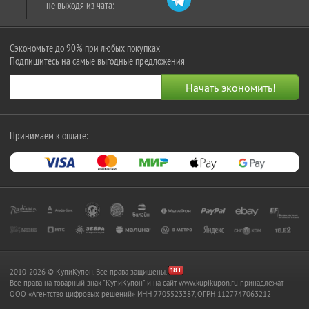
не выходя из чата:
Сэкономьте до 90% при любых покупках
Подпишитесь на самые выгодные предложения
Принимаем к оплате:
2010-2026 © КупиКупон. Все права защищены.
Все права на товарный знак "КупиКупон" и на сайт www.kupikupon.ru принадлежат
OOO «Агентство цифровых решений» ИНН 7705523387, ОГРН 1127747063212