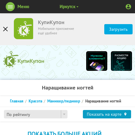
Меню
Иркутск
КупиКупон
Мобильное приложение
Загрузить
ещё удобнее
Наращивание ногтей
Главная
Красота
Маникюр/педикюр
Наращивание ногтей
Показать на карте
По рейтингу
ПОКАЗАТЬ БОЛЬШЕ АКЦИЙ