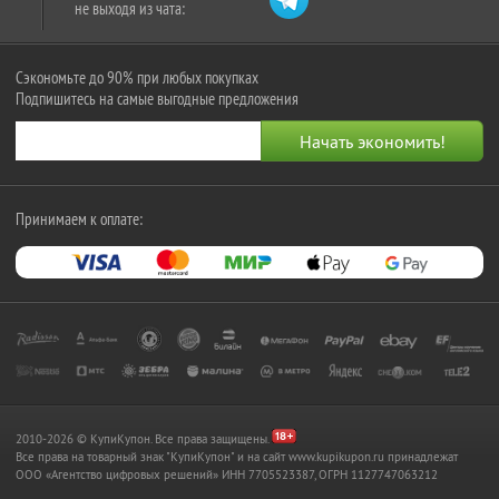
не выходя из чата:
Сэкономьте до 90% при любых покупках
Подпишитесь на самые выгодные предложения
Принимаем к оплате:
2010-2026 © КупиКупон. Все права защищены.
Все права на товарный знак "КупиКупон" и на сайт www.kupikupon.ru принадлежат
OOO «Агентство цифровых решений» ИНН 7705523387, ОГРН 1127747063212