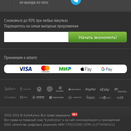
не выходя из чата:
Сэкономьте до 90% при любых покупках
Подпишитесь на самые выгодные предложения
Принимаем к оплате:
2010-2026 © КупиКупон. Все права защищены.
Все права на товарный знак "КупиКупон" и на сайт www.kupikupon.ru принадлежат
OOO «Агентство цифровых решений» ИНН 7705523387, ОГРН 1127747063212