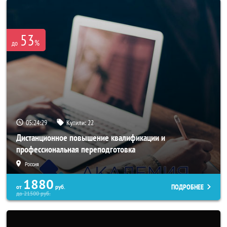
53
%
до
05:24:25
Купили:
22
Дистанционное повышение квалификации и
профессиональная переподготовка
Россия
1880
ПОДРОБНЕЕ
от
руб.
до
21500
руб.