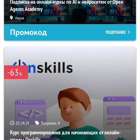
Подписка на онлайн-курсы по AI и нейросетям от Open
Agents Academy
Россия
Промокод
ПОДРОБНЕЕ
-63
%
05:24:25
Получили:
4
Курс программирования для начинающих от онлайн-
школы Onskills