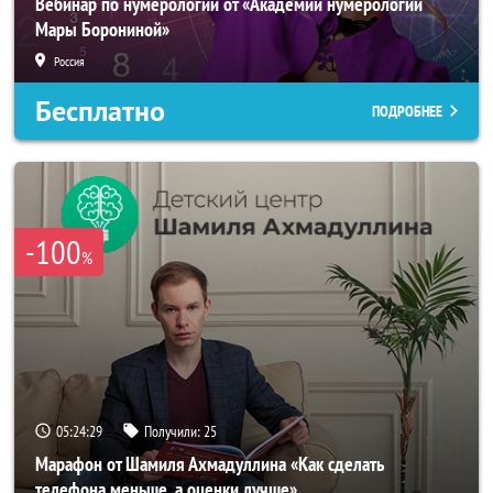
Вебинар по нумерологии от «Академии нумерологии
Мары Борониной»
Россия
Бесплатно
ПОДРОБНЕЕ
-100
%
05:24:25
Получили:
25
Марафон от Шамиля Ахмадуллина «Как сделать
телефона меньше, а оценки лучше»