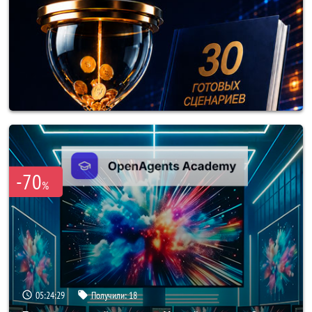
-70
%
05:24:25
Получили:
18