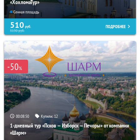
«ХохломаТур»
Сенная площадь
510
ПОДРОБНЕЕ
руб.
5190
руб.
-50
%
00:08:50
Купили:
12
1-дневный тур «Псков — Изборск — Печоры» от компании
«Шарм»