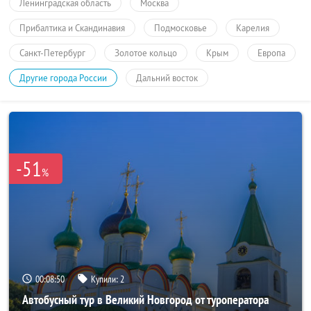
Ленинградская область
Москва
Прибалтика и Скандинавия
Подмосковье
Карелия
Санкт-Петербург
Золотое кольцо
Крым
Европа
Другие города России
Дальний восток
-51
%
00:08:50
Купили:
2
Автобусный тур в Великий Новгород от туроператора