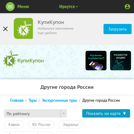
Меню
Иркутск
КупиКупон
Мобильное приложение
Загрузить
ещё удобнее
Другие города России
Главная
Туры
Экскурсионные туры
Другие города России
Показать на карте
По рейтингу
Кавказ
Юг России
Зауралье