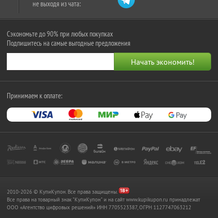
не выходя из чата:
Сэкономьте до 90% при любых покупках
Подпишитесь на самые выгодные предложения
Принимаем к оплате:
2010-2026 © КупиКупон. Все права защищены.
Все права на товарный знак "КупиКупон" и на сайт www.kupikupon.ru принадлежат
OOO «Агентство цифровых решений» ИНН 7705523387, ОГРН 1127747063212