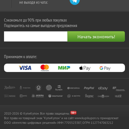
не выходя из чата:
Сэкономьте до 90% при любых покупках
Подпишитесь на самые выгодные предложения
Принимаем к оплате:
2010-2026 © КупиКупон. Все права защищены.
Все права на товарный знак "КупиКупон" и на сайт www.kupikupon.ru принадлежат
OOO «Агентство цифровых решений» ИНН 7705523387, ОГРН 1127747063212