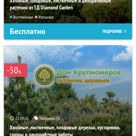
Хвойные, плодовые, лиственные и декоративные
растения от ТД Diamond Garden
Выставочная
Угрешская
Бесплатно
ПОДРОБНЕЕ
-50
%
21:19:19
Получили:
15
Хвойные, лиственные, плодовые деревья, кустарники,
газоны и ландшафтные работы