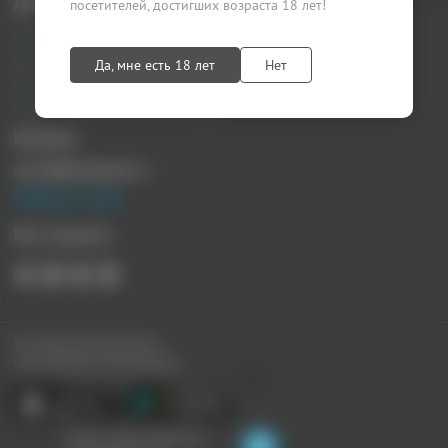
Документы
посетителей, достигших возраста 18 лет!
Агентский договор
Лицензионный договор
Да, мне есть 18 лет
Нет
Публичная оферта
Политика конфиденциальности
Контакты
sprosi@kupikupon.ru
Связаться с нами
Мы в Соцсетях
Все наши купоны доступны
через Мобильное Приложение:
Ищите скидки поблизости,