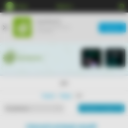
Меню
Иркутск
КупиКупон
Мобильное приложение
Загрузить
ещё удобнее
18+
Главная
Товары
18+
Показать на карте
По рейтингу
ПОКАЗАТЬ БОЛЬШЕ АКЦИЙ