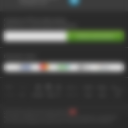
не выходя из чата:
Сэкономьте до 90% при любых покупках
Подпишитесь на самые выгодные предложения
Принимаем к оплате:
2010-2026 © КупиКупон. Все права защищены.
Все права на товарный знак "КупиКупон" и на сайт www.kupikupon.ru принадлежат
OOO «Агентство цифровых решений» ИНН 7705523387, ОГРН 1127747063212