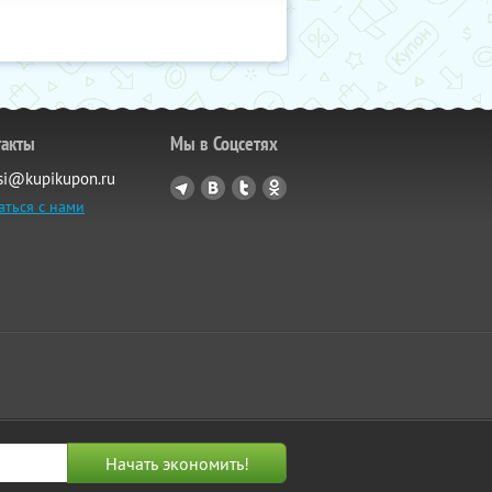
такты
Мы в Соцсетях
si@kupikupon.ru
аться с нами