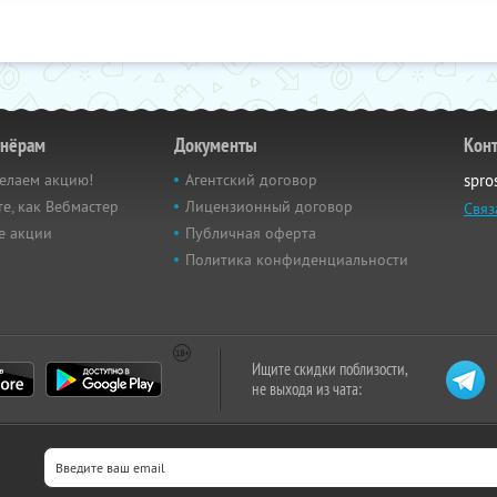
тнёрам
Документы
Кон
елаем акцию!
Агентский договор
spro
е, как Вебмастер
Лицензионный договор
Связ
е акции
Публичная оферта
Политика конфиденциальности
Ищите скидки поблизости,
не выходя из чата: