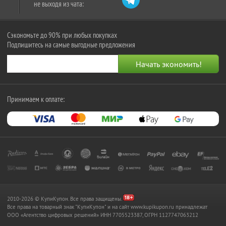
не выходя из чата:
Сэкономьте до 90% при любых покупках
Подпишитесь на самые выгодные предложения
Принимаем к оплате:
2010-2026 © КупиКупон. Все права защищены.
Все права на товарный знак "КупиКупон" и на сайт www.kupikupon.ru принадлежат
OOO «Агентство цифровых решений» ИНН 7705523387, ОГРН 1127747063212