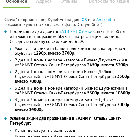
Основное
Адреса
Отзывы
Вопросы по акции
Скачайте приложение КупиКупона для
IOS
или
Android
и
покажите купон с экрана смартфона. Это удобно :)
Проживание для двоих в
«АЗИМУТ Отель»
Санкт-Петербург
или ужин в панорамном SkyBаr с потрясающим видом на
Северную столицу со скидкой до 65%:
Ужин для двоих или банкет для компании в панорамном
SkyBаr за
1290р. вместо 3700р.
2 дня и 1 ночь в номере категории Бизнес Двухместный в
«АЗИМУТ Отель» Санкт-Петербург за
2650р. вместо 5300р.
2 дня и 1 ночь в номере категории Бизнес ДеЛюкс
Двухместный в «АЗИМУТ Отель» Санкт-Петербург за
3500р.
вместо 7000р.
3 дня и 2 ночи в номере категории Бизнес Двухместный в
«АЗИМУТ Отель» Санкт-Петербург за
5300р. вместо 10600р.
3 дня и 2 ночи в номере категории Бизнес ДеЛюкс
Двухместный в «АЗИМУТ Отель» Санкт-Петербург за
7000р.
вместо 14000р
Условия акции для проживания в «АЗИМУТ Отель» Санкт-
Петербург:
Купон действует на один заезд
Купон действует на бронирование одного двухместного