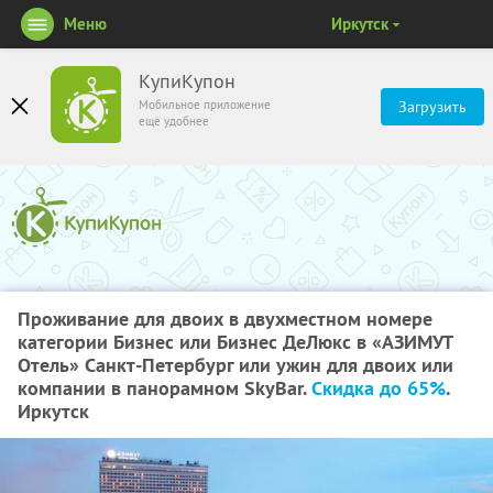
Меню
Иркутск
КупиКупон
Мобильное приложение
Загрузить
ещё удобнее
Проживание для двоих в двухместном номере
категории Бизнес или Бизнес ДеЛюкс в «АЗИМУТ
Отель» Санкт-Петербург или ужин для двоих или
компании в панорамном SkyBаr.
Скидка до 65%
.
Иркутск