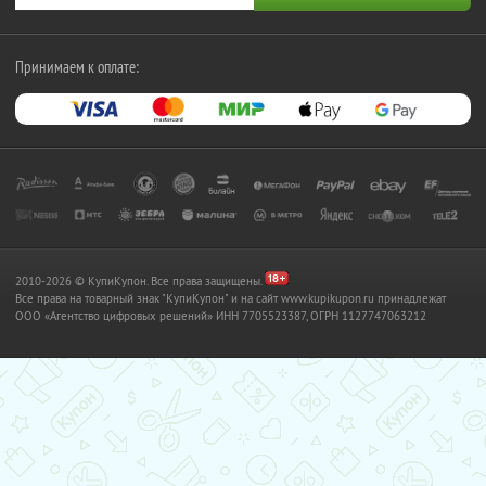
Принимаем к оплате:
2010-2026 © КупиКупон. Все права защищены.
Все права на товарный знак "КупиКупон" и на сайт www.kupikupon.ru принадлежат
OOO «Агентство цифровых решений» ИНН 7705523387, ОГРН 1127747063212