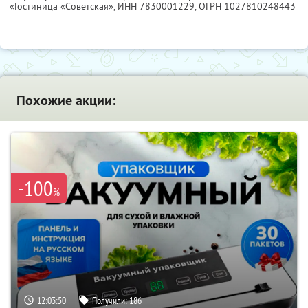
«Гостиница «Советская»,
ИНН 7830001229
, ОГРН 1027810248443
Похожие акции:
-100
%
12:03:49
Получили:
186