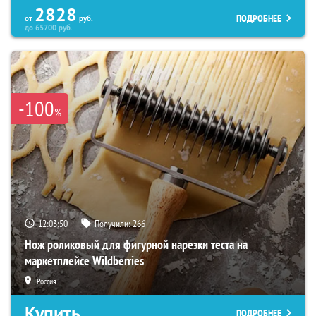
2828
ПОДРОБНЕЕ
от
руб.
до
65700
руб.
-100
%
12:03:49
Получили:
266
Нож роликовый для фигурной нарезки теста на
маркетплейсе Wildberries
Россия
Купить
ПОДРОБНЕЕ