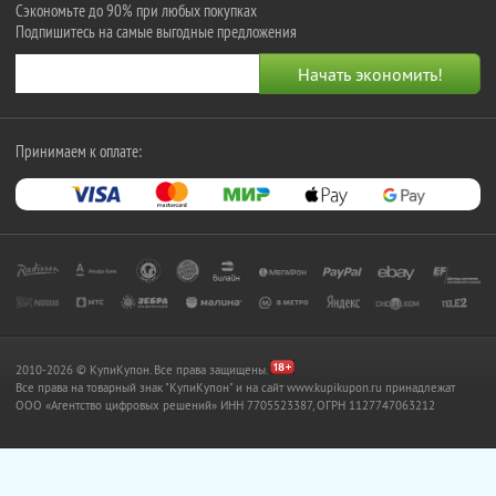
Сэкономьте до 90% при любых покупках
Подпишитесь на самые выгодные предложения
Принимаем к оплате:
2010-2026 © КупиКупон. Все права защищены.
Все права на товарный знак "КупиКупон" и на сайт www.kupikupon.ru принадлежат
OOO «Агентство цифровых решений» ИНН 7705523387, ОГРН 1127747063212