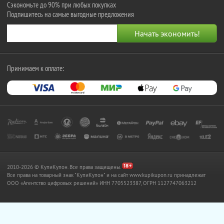
Сэкономьте до 90% при любых покупках
Подпишитесь на самые выгодные предложения
Принимаем к оплате:
2010-2026 © КупиКупон. Все права защищены.
Все права на товарный знак "КупиКупон" и на сайт www.kupikupon.ru принадлежат
OOO «Агентство цифровых решений» ИНН 7705523387, ОГРН 1127747063212