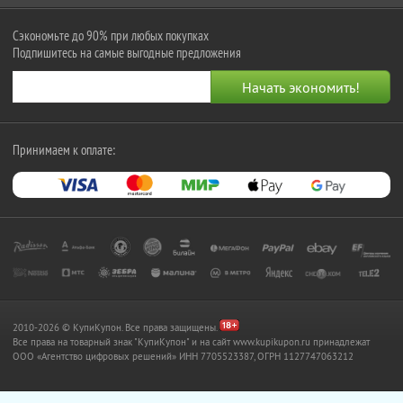
Сэкономьте до 90% при любых покупках
Подпишитесь на самые выгодные предложения
Принимаем к оплате:
2010-2026 © КупиКупон. Все права защищены.
Все права на товарный знак "КупиКупон" и на сайт www.kupikupon.ru принадлежат
OOO «Агентство цифровых решений» ИНН 7705523387, ОГРН 1127747063212