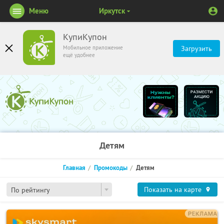
Меню
Иркутск
КупиКупон
Мобильное приложение
Загрузить
ещё удобнее
Детям
Главная
Промокоды
Детям
Показать на карте
По рейтингу