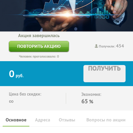
Акция завершилась
454
ПОВТОРИТЬ АКЦИЮ
Получили:
Человек проголосовало: 0
ПОЛУЧИТЬ
0
руб.
Цена без скидки:
Экономия:
∞
65
%
Основное
Адреса
Отзывы
Вопросы по акции