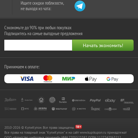
Ищите скидки поблизости,
не выходя из чата:
Сэкономьте до 90% при любых покупках
Подпишитесь на самые выгодные предложения
Принимаем к оплате:
2010-2026 © КупиКупон. Все права защищены.
Все права на товарный знак "КупиКупон" и на сайт www.kupikupon.ru принадлежат
OOO «Агентство цифровых решений» ИНН 7705523387, ОГРН 1127747063212