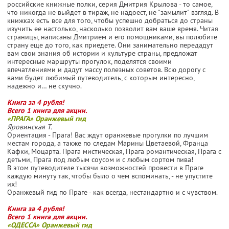
российские книжные полки, серия Дмитрия Крылова - то самое,
что никогда не выйдет в тираж, не надоест, не "замылит" взгляд. В
книжках есть все для того, чтобы успешно добраться до страны
изучить ее настолько, насколько позволит вам ваше время. Читая
страницы, написаны Дмитрием и его помощниками, вы полюбите
страну еще до того, как приедете. Они занимательно передадут
вам свои знания об истории и культуре страны, предложат
интересные маршруты прогулок, поделятся своими
впечатлениями и дадут массу полезных советов. Всю дорогу с
вами будет любимый путеводитель, с которым интересно,
надежно и… не скучно.
Книга за 4 рубля!
Всего 1 книга для акции.
«ПРАГА» Оранжевый гид
Яровинская Т.
Ориентация - Прага! Вас ждут оранжевые прогулки по лучшим
местам города, а также по следам Марины Цветаевой, Франца
Кафки, Моцарта. Прага мистическая, Прага романтическая, Прага с
детьми, Прага под любым соусом и с любым сортом пива!
В этом путеводителе тысячи возможностей провести в Праге
каждую минуту так, чтобы было о чем вспоминать, - не упустите
их!
Оранжевый гид по Праге - как всегда, нестандартно и с чувством.
Книга за 4 рубля!
Всего 1 книга для акции.
«ОДЕССА» Оранжевый гид