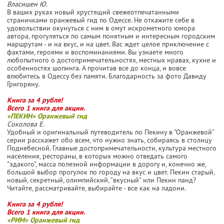
Власишен Ю.
В ваших руках новый хрустящий свежеотпечатанными
страничками оранжевый гид по Одессе. Не откажите себе в
удовольствии окунуться с ним в омут искрометного юмора
автора, прогуляться по самым понятным и интересным городским
маршрутам - и на вкус, и на цвет. Вас ждет целое приключение с
фактами, героями и воспоминаниями. Вы узнаете много
любопытного о достопримечательностях, местных нравах, кухне и
особенностях шопинга. А прочитав все до конца, и вовсе
влюбитесь в Одессу без памяти. Благодарность за фото Давиду
Григоряну.
Книга за 4 рубля!
Всего 1 книга для акции.
«ПЕКИН» Оранжевый гид
Соколова Е.
Удобный и оригинальный путеводитель по Пекину в "Оранжевой"
серии расскажет обо всем, что нужно знать, собираясь в столицу
Поднебесной. Главные достопримечательности, культура местного
населения, рестораны, в которых можно отведать самого
"эдакого", масса полезной информации в дорогу и, конечно же,
большой выбор прогулок по городу на вкус и цвет. Пекин старый,
новый, секретный, олимпийский, "вкусный" или Пекин панд?
Читайте, рассматривайте, выбирайте - все как на ладони.
Книга за 4 рубля!
Всего 1 книга для акции.
«РИМ» Оранжевый гид