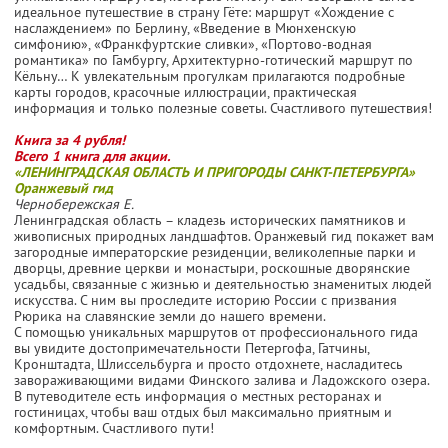
идеальное путешествие в страну Гёте: маршрут «Хождение с
наслаждением» по Берлину, «Введение в Мюнхенскую
симфонию», «Франкфуртские сливки», «Портово-водная
романтика» по Гамбургу, Архитектурно-готический маршрут по
Кёльну… К увлекательным прогулкам прилагаются подробные
карты городов, красочные иллюстрации, практическая
информация и только полезные советы. Счастливого путешествия!
Книга за 4 рубля!
Всего 1 книга для акции.
«ЛЕНИНГРАДСКАЯ ОБЛАСТЬ И ПРИГОРОДЫ САНКТ-ПЕТЕРБУРГА»
Оранжевый гид
Чернобережская Е.
Ленинградская область – кладезь исторических памятников и
живописных природных ландшафтов. Оранжевый гид покажет вам
загородные императорские резиденции, великолепные парки и
дворцы, древние церкви и монастыри, роскошные дворянские
усадьбы, связанные с жизнью и деятельностью знаменитых людей
искусства. С ним вы проследите историю России с призвания
Рюрика на славянские земли до нашего времени.
С помощью уникальных маршрутов от профессионального гида
вы увидите достопримечательности Петергофа, Гатчины,
Кронштадта, Шлиссельбурга и просто отдохнете, насладитесь
завораживающими видами Финского залива и Ладожского озера.
В путеводителе есть информация о местных ресторанах и
гостиницах, чтобы ваш отдых был максимально приятным и
комфортным. Счастливого пути!