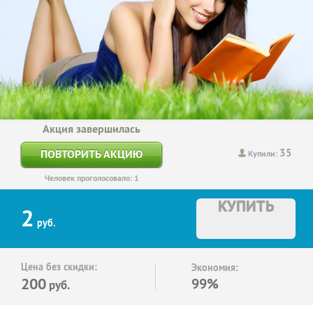
Акция завершилась
35
ПОВТОРИТЬ АКЦИЮ
Купили:
Человек проголосовало: 1
КУПИТЬ
2
руб.
Цена без скидки:
Экономия:
200
99%
руб.