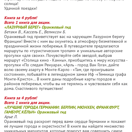
солнца!
Удачной поездки!
Книга за 4 рубля!
Всего 1 книга для акции.
«ЛАЗУРНЫЙ БЕРЕГ» Оранжевый гид
Бетаки В., Кассель Е., Великсон Б.
Оранжевый гид приветствует вас на чарующем Лазурном берегу
Франции! Вместе с ним вы окунетесь в атмосферу безмятежной и
праздничной жизни побережья. В путеводителе предлагаются
маршруты по «туристическим тропам» и уникальные авторские
прогулки «для своих». Почувствуйте себя звездой, выбрав
маршрут «Столица кино - Канны», приобщитесь к миру искусства -
прогулки «По следам Ренуара», «Арль - город Ван Гога», дайте
волю своему азарту в Монте-Карло - «Там, где проигрывали
состояния», побывайте в легендарном замке Иф -«Темница графа
Монте-Кристо»... В книге даны подробные карты городов и
районов побережья, чтобы вы не терялись и чувствовали себя как
дома. Счастливого путешествия!
Книга за 4 рубля!
Всего 1 книга для акции.
«ЛУЧШИЕ ГОРОДА ГЕРМАНИИ: БЕРЛИН, МЮНХЕН, ФРАНКФУРТ,
ГАМБУРГ, КЁЛЬН» Оранжевый гид
Арье Л.
Оранжевый гид раскроет перед вами сердце Германии и покажет
её лучшие города и окрестности! В книге вы найдете множество
уникальных маршрутов, которые помогут вам совершить самое