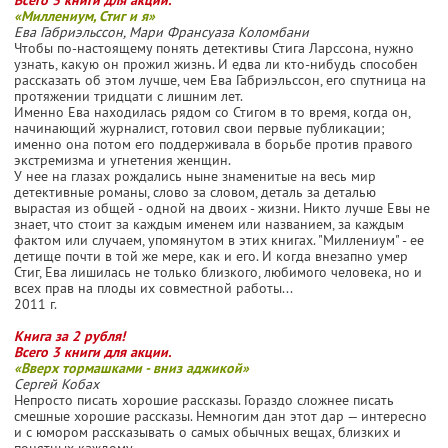
«Миллениум, Стиг и я»
Ева Габриэльссон, Мари Франсуаза Коломбани
Чтобы по-настоящему понять детективы Стига Ларссона, нужно
узнать, какую он прожил жизнь. И едва ли кто-нибудь способен
рассказать об этом лучше, чем Ева Габриэльссон, его спутница на
протяжении тридцати с лишним лет.
Именно Ева находилась рядом со Стигом в то время, когда он,
начинающий журналист, готовил свои первые публикации;
именно она потом его поддерживала в борьбе против правого
экстремизма и угнетения женщин.
У нее на глазах рождались ныне знаменитые на весь мир
детективные романы, слово за словом, деталь за деталью
вырастая из общей - одной на двоих - жизни. Никто лучше Евы не
знает, что стоит за каждым именем или названием, за каждым
фактом или случаем, упомянутом в этих книгах. "Миллениум" - ее
детище почти в той же мере, как и его. И когда внезапно умер
Стиг, Ева лишилась не только близкого, любимого человека, но и
всех прав на плоды их совместной работы...
2011 г.
Книга за 2 рубля!
Всего 3 книги для акции.
«Вверх тормашками - вниз аджикой»
Сергей Кобах
Непросто писать хорошие рассказы. Гораздо сложнее писать
смешные хорошие рассказы. Немногим дан этот дар — интересно
и с юмором рассказывать о самых обычных вещах, близких и
понятных каждому.