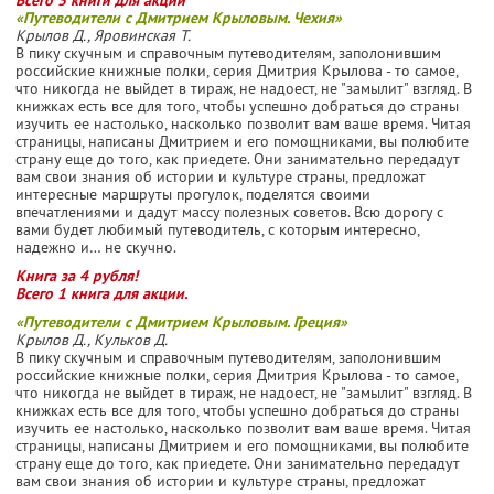
«Путеводители с Дмитрием Крыловым. Чехия»
Крылов Д., Яровинская Т.
В пику скучным и справочным путеводителям, заполонившим
российские книжные полки, серия Дмитрия Крылова - то самое,
что никогда не выйдет в тираж, не надоест, не "замылит" взгляд. В
книжках есть все для того, чтобы успешно добраться до страны
изучить ее настолько, насколько позволит вам ваше время. Читая
страницы, написаны Дмитрием и его помощниками, вы полюбите
страну еще до того, как приедете. Они занимательно передадут
вам свои знания об истории и культуре страны, предложат
интересные маршруты прогулок, поделятся своими
впечатлениями и дадут массу полезных советов. Всю дорогу с
вами будет любимый путеводитель, с которым интересно,
надежно и… не скучно.
Книга за 4 рубля!
Всего 1 книга для акции.
«Путеводители с Дмитрием Крыловым. Греция»
Крылов Д., Кульков Д.
В пику скучным и справочным путеводителям, заполонившим
российские книжные полки, серия Дмитрия Крылова - то самое,
что никогда не выйдет в тираж, не надоест, не "замылит" взгляд. В
книжках есть все для того, чтобы успешно добраться до страны
изучить ее настолько, насколько позволит вам ваше время. Читая
страницы, написаны Дмитрием и его помощниками, вы полюбите
страну еще до того, как приедете. Они занимательно передадут
вам свои знания об истории и культуре страны, предложат