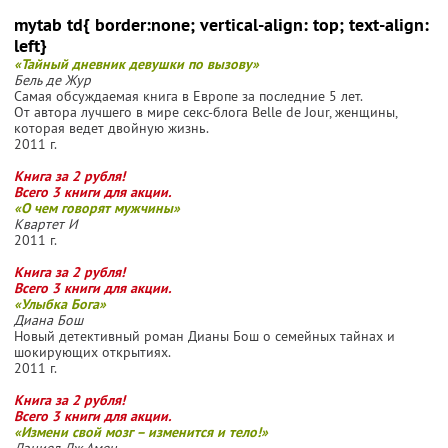
mytab td{ border:none; vertical-align: top; text-align:
left}
«Тайный дневник девушки по вызову»
Бель де Жур
Самая обсуждаемая книга в Европе за последние 5 лет.
От автора лучшего в мире секс-блога Belle de Jour, женщины,
которая ведет двойную жизнь.
2011 г.
Книга за 2 рубля!
Всего 3 книги для акции.
«О чем говорят мужчины»
Квартет И
2011 г.
Книга за 2 рубля!
Всего 3 книги для акции.
«Улыбка Бога»
Диана Бош
Новый детективный роман Дианы Бош о семейных тайнах и
шокирующих открытиях.
2011 г.
Книга за 2 рубля!
Всего 3 книги для акции.
«Измени свой мозг – изменится и тело!»
Дэниел Дж.Амен