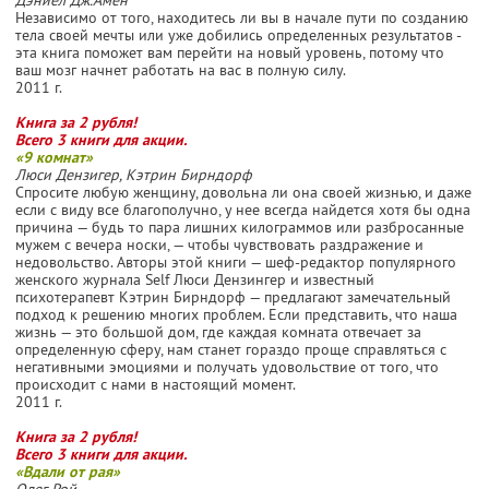
Независимо от того, находитесь ли вы в начале пути по созданию
тела своей мечты или уже добились определенных результатов -
эта книга поможет вам перейти на новый уровень, потому что
ваш мозг начнет работать на вас в полную силу.
2011 г.
Книга за 2 рубля!
Всего 3 книги для акции.
«9 комнат»
Люси Дензигер, Кэтрин Бирндорф
Спросите любую женщину, довольна ли она своей жизнью, и даже
если с виду все благополучно, у нее всегда найдется хотя бы одна
причина — будь то пара лишних килограммов или разбросанные
мужем с вечера носки, — чтобы чувствовать раздражение и
недовольство. Авторы этой книги — шеф-редактор популярного
женского журнала Self Люси Дензингер и известный
психотерапевт Кэтрин Бирндорф — предлагают замечательный
подход к решению многих проблем. Если представить, что наша
жизнь — это большой дом, где каждая комната отвечает за
определенную сферу, нам станет гораздо проще справляться с
негативными эмоциями и получать удовольствие от того, что
происходит с нами в настоящий момент.
2011 г.
Книга за 2 рубля!
Всего 3 книги для акции.
«Вдали от рая»
Олег Рой