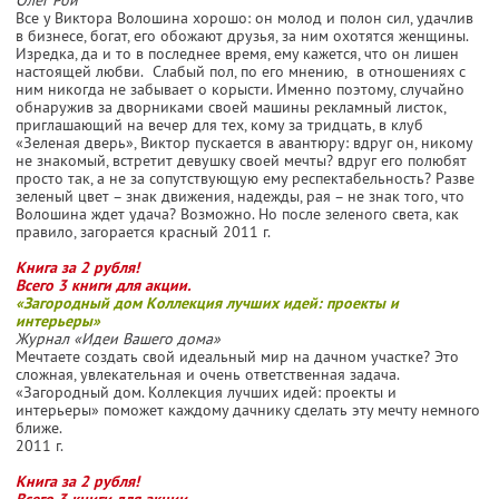
Все у Виктора Волошина хорошо: он молод и полон сил, удачлив
в бизнесе, богат, его обожают друзья, за ним охотятся женщины.
Изредка, да и то в последнее время, ему кажется, что он лишен
настоящей любви. Слабый пол, по его мнению, в отношениях с
ним никогда не забывает о корысти. Именно поэтому, случайно
обнаружив за дворниками своей машины рекламный листок,
приглашающий на вечер для тех, кому за тридцать, в клуб
«Зеленая дверь», Виктор пускается в авантюру: вдруг он, никому
не знакомый, встретит девушку своей мечты? вдруг его полюбят
просто так, а не за сопутствующую ему респектабельность? Разве
зеленый цвет – знак движения, надежды, рая – не знак того, что
Волошина ждет удача? Возможно. Но после зеленого света, как
правило, загорается красный 2011 г.
Книга за 2 рубля!
Всего 3 книги для акции.
«Загородный дом Коллекция лучших идей: проекты и
интерьеры»
Журнал «Идеи Вашего дома»
Мечтаете создать свой идеальный мир на дачном участке? Это
сложная, увлекательная и очень ответственная задача.
«Загородный дом. Коллекция лучших идей: проекты и
интерьеры» поможет каждому дачнику сделать эту мечту немного
ближе.
2011 г.
Книга за 2 рубля!
Всего 3 книги для акции.