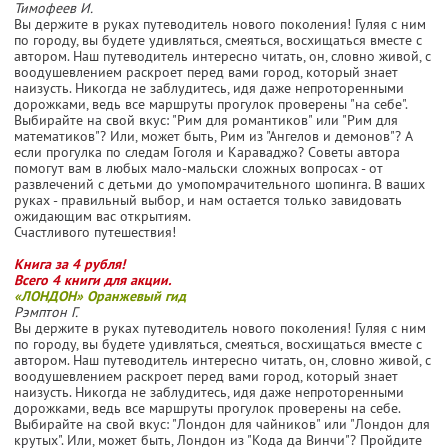
Тимофеев И.
Вы держите в руках путеводитель нового поколения! Гуляя с ним
по городу, вы будете удивляться, смеяться, восхищаться вместе с
автором. Наш путеводитель интересно читать, он, словно живой, с
воодушевлением раскроет перед вами город, который знает
наизусть. Никогда не заблудитесь, идя даже непроторенными
дорожками, ведь все маршруты прогулок проверены "на себе".
Выбирайте на свой вкус: "Рим для романтиков" или "Рим для
математиков"? Или, может быть, Рим из "Ангелов и демонов"? А
если прогулка по следам Гоголя и Караваджо? Советы автора
помогут вам в любых мало-мальски сложных вопросах - от
развлечений с детьми до умопомрачительного шопинга. В ваших
руках - правильный выбор, и нам остается только завидовать
ожидающим вас открытиям.
Счастливого путешествия!
Книга за 4 рубля!
Всего 4 книги для акции.
«ЛОНДОН» Оранжевый гид
Рэмптон Г.
Вы держите в руках путеводитель нового поколения! Гуляя с ним
по городу, вы будете удивляться, смеяться, восхищаться вместе с
автором. Наш путеводитель интересно читать, он, словно живой, с
воодушевлением раскроет перед вами город, который знает
наизусть. Никогда не заблудитесь, идя даже непроторенными
дорожками, ведь все маршруты прогулок проверены на себе.
Выбирайте на свой вкус: "Лондон для чайников" или "Лондон для
крутых". Или, может быть, Лондон из "Кода да Винчи"? Пройдите