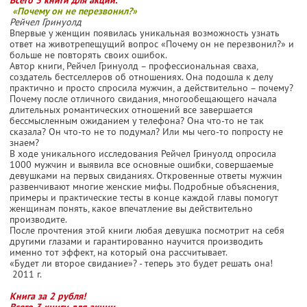
«Почему он не перезвонил?»
Рейчел Гринуолд
Впервые у женщин появилась уникальная возможность узнать
ответ на животрепещущий вопрос «Почему он не перезвонил?» и
больше не повторять своих ошибок.
Автор книги, Рейчел Гринуолд – профессиональная сваха,
создатель бестселлеров об отношениях. Она подошла к делу
практично и просто спросила мужчин, а действительно – почему?
Почему после отличного свидания, многообещающего начала
длительных романтических отношений все завершается
бессмысленным ожиданием у телефона? Она что-то не так
сказала? Он что-то не то подумал? Или мы чего-то попросту не
знаем?
В ходе уникального исследования Рейчел Гринуолд опросила
1000 мужчин и выявила все основные ошибки, совершаемые
девушками на первых свиданиях. Откровенные ответы мужчин
развенчивают многие женские мифы. Подробные объяснения,
примеры и практические тесты в конце каждой главы помогут
женщинам понять, какое впечатление вы действительно
производите.
После прочтения этой книги любая девушка посмотрит на себя
другими глазами и гарантированно научится производить
именно тот эффект, на который она рассчитывает.
«Будет ли второе свидание»? - теперь это будет решать она!
2011 г.
Книга за 2 рубля!
Всего 3 книги для акции