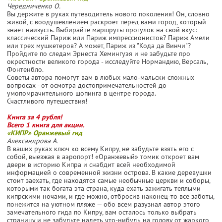
Чередниченко О.
Вы держите в руках путеводитель нового поколения! Он, словно
живой, с воодушевлением раскроет перед вами город, который
знает наизусть. Выбирайте маршруты прогулок на свой вкус:
классический Париж или Париж импрессионистов? Париж Амели
или трех мушкетеров? А может, Париж из "Кода да Винчи"?
Пройдите по следам Эрнеста Хемингуэя и не забудьте про
окрестности великого города - исследуйте Нормандию, Версаль,
Фонтенбло.
Советы автора помогут вам в любых мало-мальски сложных
вопросах - от осмотра достопримечательностей до
умопомрачительного шопинга в центре города.
Счастливого путешествия!
Книга за 4 рубля!
Всего 1 книга для акции.
«КИПР» Оранжевый гид
Александрова А.
В ваших руках ключ ко всему Кипру, не забудьте взять его с
собой, выезжая в аэропорт! «Оранжевый» томик откроет вам
двери в историю Кипра и снабдит всей необходимой
информацией о современной жизни острова. В какие деревушки
стоит заехать, где находятся самые необычные церкви и соборы,
которыми так богата эта страна, куда ехать зажигать теплыми
кипрскими ночами, и где можно, отбросив наконец-то все заботы,
понежится на уютном пляже — обо всем разузнал автор этого
замечательного гида по Кипру, вам осталось только выбрать
страницу и не забудьте надеть что-нибудь на голову от жаркого