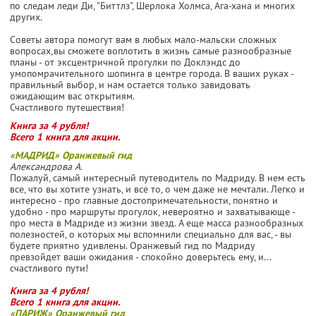
по следам леди Ди, "Биттлз", Шерлока Холмса, Ага-хана и многих
других.
Советы автора помогут вам в любых мало-мальски сложных
вопросах,вы сможете воплотить в жизнь самые разнообразные
планы - от эксцентричной прогулки по Доклэндс до
умопомрачительного шопинга в центре города. В ваших руках -
правильный выбор, и нам остается только завидовать
ожидающим вас открытиям.
Счастливого путешествия!
Книга за 4 рубля!
Всего 1 книга для акции.
«МАДРИД» Оранжевый гид
Александрова А.
Пожалуй, самый интересный путеводитель по Мадриду. В нем есть
все, что вы хотите узнать, и все то, о чем даже не мечтали. Легко и
интересно - про главные достопримечательности, понятно и
удобно - про маршруты прогулок, невероятно и захватывающе -
про места в Мадриде из жизни звезд. А еще масса разнообразных
полезностей, о которых мы вспомнили специально для вас, - вы
будете приятно удивлены. Оранжевый гид по Мадриду
превзойдет ваши ожидания - спокойно доверьтесь ему, и...
счастливого пути!
Книга за 4 рубля!
Всего 1 книга для акции.
«ПАРИЖ» Оранжевый гид