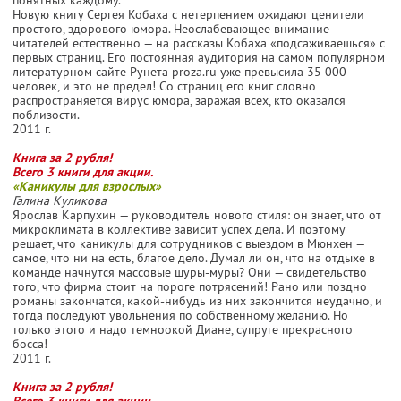
Новую книгу Сергея Кобаха с нетерпением ожидают ценители
простого, здорового юмора. Неослабевающее внимание
читателей естественно — на рассказы Кобаха «подсаживаешься» с
первых страниц. Его постоянная аудитория на самом популярном
литературном сайте Рунета proza.ru уже превысила 35 000
человек, и это не предел! Со страниц его книг словно
распространяется вирус юмора, заражая всех, кто оказался
поблизости.
2011 г.
Книга за 2 рубля!
Всего 3 книги для акции.
«Каникулы для взрослых»
Галина Куликова
Ярослав Карпухин — руководитель нового стиля: он знает, что от
микроклимата в коллективе зависит успех дела. И поэтому
решает, что каникулы для сотрудников с выездом в Мюнхен —
самое, что ни на есть, благое дело. Думал ли он, что на отдыхе в
команде начнутся массовые шуры-муры? Они — свидетельство
того, что фирма стоит на пороге потрясений! Рано или поздно
романы закончатся, какой-нибудь из них закончится неудачно, и
тогда последуют увольнения по собственному желанию. Но
только этого и надо темноокой Диане, супруге прекрасного
босса!
2011 г.
Книга за 2 рубля!
Всего 3 книги для акции.