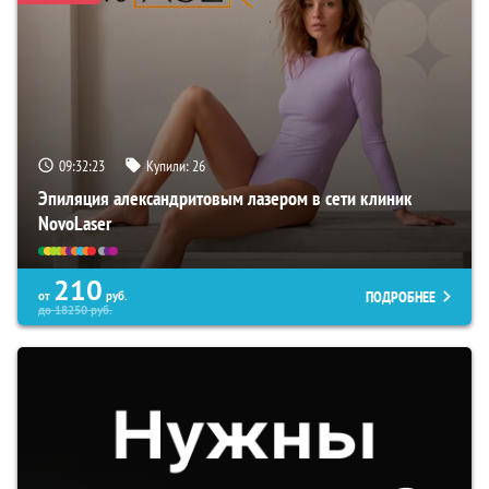
09:32:23
Купили:
26
Эпиляция александритовым лазером в сети клиник
NovoLaser
210
ПОДРОБНЕЕ
от
руб.
до
18250
руб.