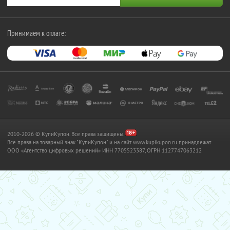
Принимаем к оплате:
2010-2026 © КупиКупон. Все права защищены.
Все права на товарный знак "КупиКупон" и на сайт www.kupikupon.ru принадлежат
OOO «Агентство цифровых решений» ИНН 7705523387, ОГРН 1127747063212