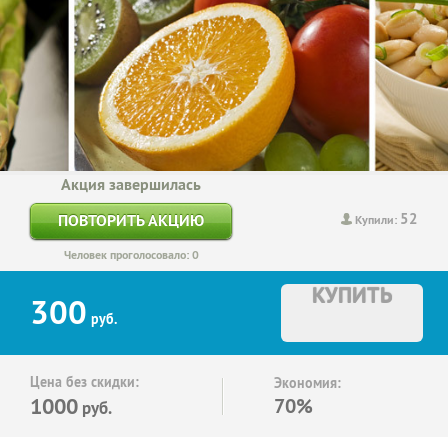
Акция завершилась
52
ПОВТОРИТЬ АКЦИЮ
Купили:
Человек проголосовало: 0
КУПИТЬ
300
руб.
Цена без скидки:
Экономия:
1000
70%
руб.