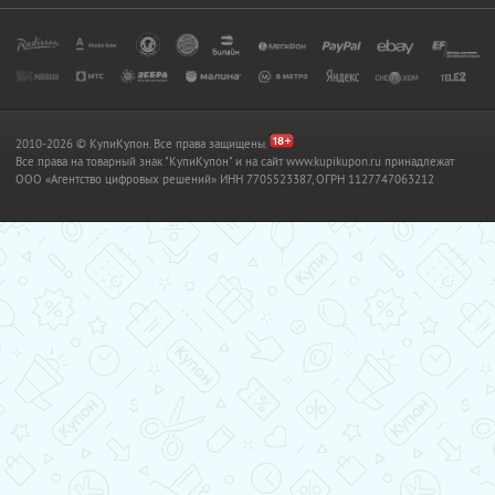
2010-2026 © КупиКупон. Все права защищены.
Все права на товарный знак "КупиКупон" и на сайт www.kupikupon.ru принадлежат
OOO «Агентство цифровых решений» ИНН 7705523387, ОГРН 1127747063212