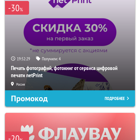
-30
%
19:52:27
Получили:
4
Печать фотографий, фотокниг от сервиса цифровой
печати netPrint
Россия
Промокод
ПОДРОБНЕЕ
-20
%