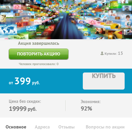
Акция завершилась
15
ПОВТОРИТЬ АКЦИЮ
Купили:
Человек проголосовало: 0
КУПИТЬ
399
от
руб.
Цена без скидки:
Экономия:
19999
92%
руб.
Основное
Адреса
Отзывы
Вопросы по акции