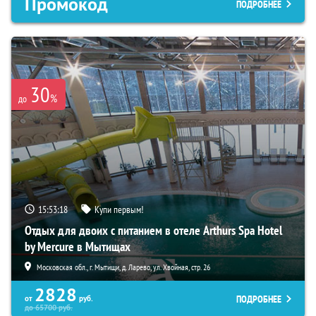
Промокод
ПОДРОБНЕЕ
30
%
до
15:53:17
Купи первым!
Отдых для двоих с питанием в отеле Arthurs Spa Hotel
by Mercure в Мытищах
Московская обл., г. Мытищи, д. Ларево, ул. Хвойная, стр. 26
2828
ПОДРОБНЕЕ
от
руб.
до
65700
руб.