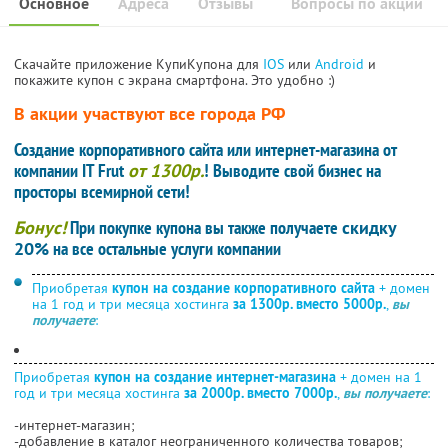
Основное
Адреса
Отзывы
Вопросы по акции
Скачайте приложение КупиКупона для
IOS
или
Android
и
покажите купон с экрана смартфона. Это удобно :)
В акции участвуют все города РФ
Создание корпоративного сайта или интернет-магазина от
компании IT Frut
от 1300р.
! Выводите свой бизнес на
просторы всемирной сети!
Бонус!
При покупке купона вы также получаете
скидку
20%
на все остальные услуги компании
Приобретая
купон на создание корпоративного сайта
+ домен
на 1 год и три месяца хостинга
за 1300р. вместо 5000р.
,
вы
получаете
:
Приобретая
купон на создание интернет-магазина
+ домен на 1
год и три месяца хостинга
за 2000р. вместо 7000р.
,
вы получаете
:
-интернет-магазин;
-добавление в каталог неограниченного количества товаров;