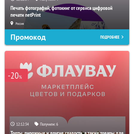
Печать фотографий, фотокниг от сервиса цифровой
печати netPrint
Россия
Промокод
ПОДРОБНЕЕ
-20
%
12:12:33
Получили:
6
Торты, пирожные и другие сладости, а также товары для