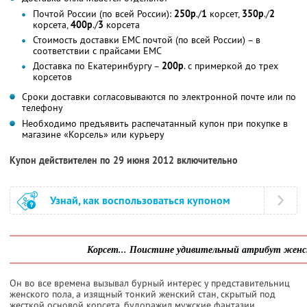
Почтой России (по всей России):
250р
./
1
корсет,
350р
./
2
корсета,
400р
./
3
корсета
Стоимость доставки ЕМС почтой (по всей России) – в
соответствии с прайсами ЕМС
Доставка по Екатеринбургу –
200р
. с примеркой до трех
корсетов
Сроки доставки согласовываются по электронной почте или по
телефону
Необходимо предъявить распечатанный купон при покупке в
магазине «Корсель» или курьеру
Купон действителен по 29 июня 2012 включительно
Узнай, как воспользоваться купоном
Корсет... Поистине удивительный атрибут женск
Он во все времена вызывал бурный интерес у представительниц
женского пола, а изящный тонкий женский стан, скрытый под
жесткой основой корсета, будоражил мужские фантазии…