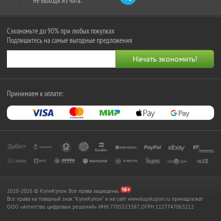
не выходя из чата:
Сэкономьте до 90% при любых покупках
Подпишитесь на самые выгодные предложения
Принимаем к оплате:
2010-2026 © КупиКупон. Все права защищены.
Все права на товарный знак "КупиКупон" и на сайт www.kupikupon.ru принадлежат
OOO «Агентство цифровых решений» ИНН 7705523387, ОГРН 1127747063212