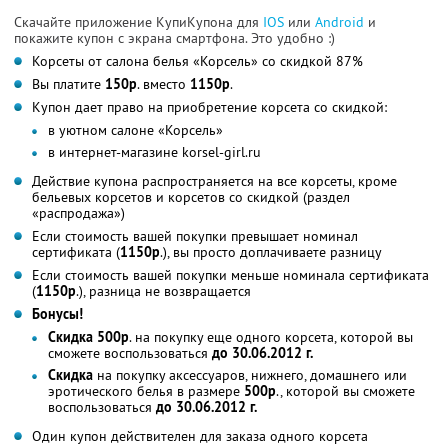
Скачайте приложение КупиКупона для
IOS
или
Android
и
покажите купон с экрана смартфона. Это удобно :)
Корсеты от салона белья «Корсель» со скидкой 87%
Вы платите
150р
. вместо
1150р
.
Купон дает право на приобретение корсета со скидкой:
в уютном салоне «Корсель»
в интернет-магазине korsel-girl.ru
Действие купона распространяется на все корсеты, кроме
бельевых корсетов и корсетов со скидкой (раздел
«распродажа»)
Если стоимость вашей покупки превышает номинал
сертификата (
1150р
.), вы просто доплачиваете разницу
Если стоимость вашей покупки меньше номинала сертификата
(
1150р
.), разница не возвращается
Бонусы!
Скидка 500р
. на покупку еще одного корсета, которой вы
сможете воспользоваться
до 30.06.2012 г.
Скидка
на покупку аксессуаров, нижнего, домашнего или
эротического белья в размере
500р
., которой вы сможете
воспользоваться
до 30.06.2012 г.
Один купон действителен для заказа одного корсета