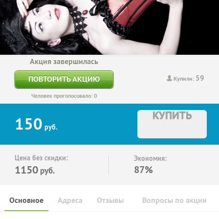
Акция завершилась
59
ПОВТОРИТЬ АКЦИЮ
Купили:
Человек проголосовало: 0
КУПИТЬ
150
руб.
Цена без скидки:
Экономия:
1150
87%
руб.
Основное
Адреса
Отзывы
Вопросы по акции