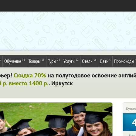
1
31
25
13
12
16
6
Обучение
Товары
Туры
Услуги
Отели
Дети
Промокоды
рьер!
Скидка 70%
на полугодовое освоение англий
 р. вместо 1400 р.
. Иркутск
Купил
Цена