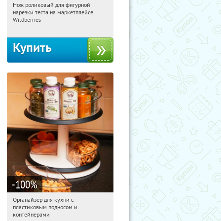
Нож роликовый для фигурной
10:43:14
Получили:
265
нарезки теста на маркетплейсе
Россия
Wildberries
Купить
-100
%
Органайзер для кухни с
10:43:14
Получили:
312
пластиковым подносом и
Россия
контейнерами