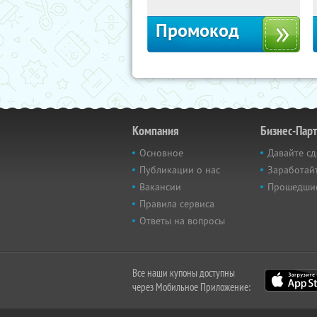
Промокод
Компания
Бизнес-Пар
Основное
Давайте сд
Публикации о нас
Заработайт
Вакансии
Прошедши
Правила сервиса
Ответы на вопросы
Все наши купоны доступны
через Мобильное Приложение: