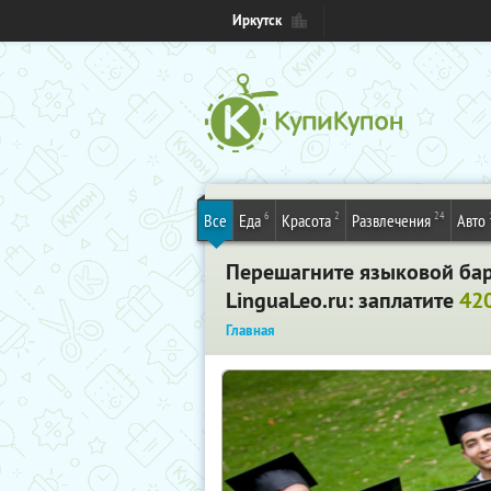
Иркутск
6
2
24
Все
Еда
Красота
Развлечения
Авто
Перешагните языковой ба
LinguaLeo.ru
: заплатите
420
Главная