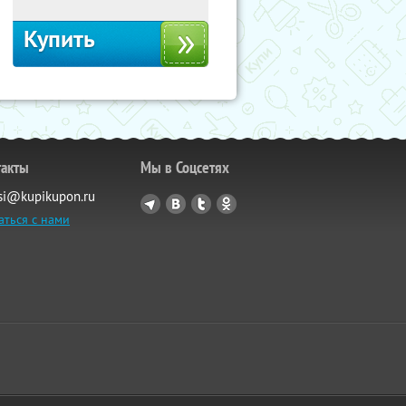
Купить
такты
Мы в Соцсетях
si@kupikupon.ru
аться с нами