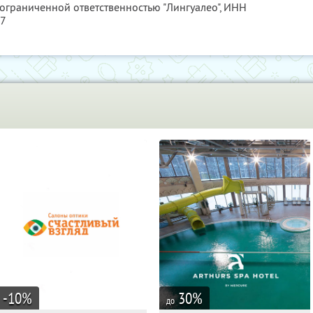
 ограниченной ответственностью "Лингуалео",
ИНН
77
-10
%
30
%
до