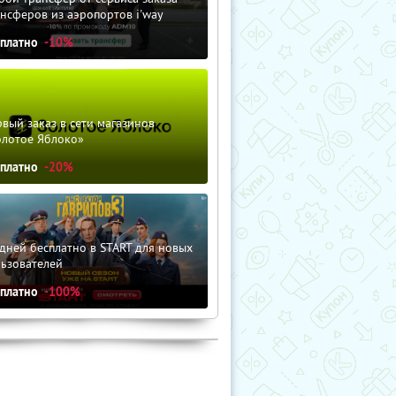
нсферов из аэропортов i'way
сплатно
-10%
вый заказ в сети магазинов
олотое Яблоко»
сплатно
-20%
дней бесплатно в START для новых
льзователей
сплатно
-100%