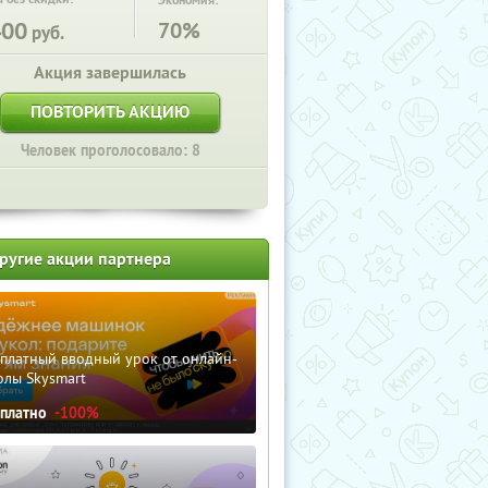
Экономия:
400
70%
руб.
Акция завершилась
ПОВТОРИТЬ АКЦИЮ
Человек проголосовало: 8
ругие акции партнера
сплатный вводный урок от онлайн-
олы Skysmart
сплатно
-100%