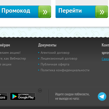
Промокод
Перейти
тнёрам
Документы
Кон
елаем акцию!
Агентский договор
spro
е, как Вебмастер
Лицензионный договор
Связ
е акции
Публичная оферта
Политика конфиденциальности
Ищите скидки поблизости,
не выходя из чата: