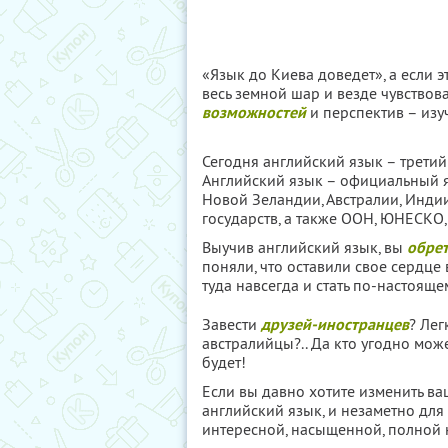
«Язык до Киева доведет», а если э
весь земной шар и везде чувствов
возможностей
и перспектив – изу
Сегодня английский язык – трети
Английский язык – официальный я
Новой Зеландии, Австралии, Инди
государств, а также ООН, ЮНЕСКО,
Выучив английский язык, вы
обрет
поняли, что оставили свое сердце
туда навсегда и стать по-настояще
Завести
друзей-иностранцев
? Лег
австралийцы?.. Да кто угодно може
будет!
Если вы давно хотите изменить ва
английский язык, и незаметно для
интересной, насыщенной, полной 