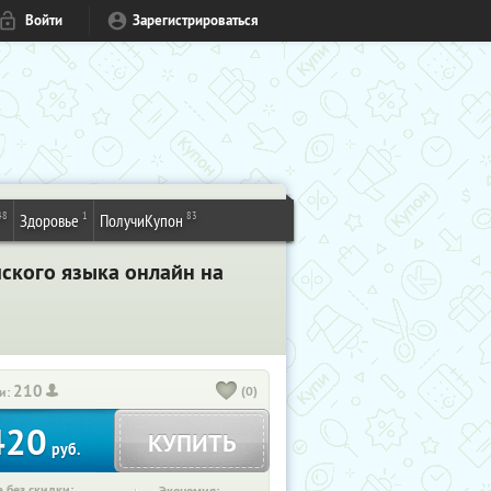
Войти
Зарегистрироваться
48
1
83
Здоровье
ПолучиКупон
ского языка онлайн на
210
(0)
и:
420
КУПИТЬ
руб.
 без скидки: