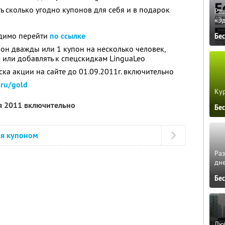
ь сколько угодно купонов для себя и в подарок
Ра
«Э
одимо перейти
по ссылке
Бе
он дважды или 1 купон на несколько человек,
 или добавлять к спецскидкам LinguaLeo
ска акции на сайте до 01.09.2011г. включительно
.ru/gold
Кур
я 2011 включительно
Бе
ся купоном
Ра
дне
Бе
Люб