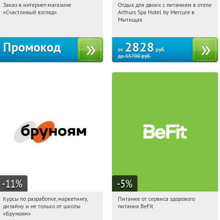
Заказ в интернет-магазине
Отдых для двоих с питанием в отеле
10:43:14
Получи первым!
10:43:14
Купи первым!
«Счастливый взгляд»
Arthurs Spa Hotel by Mercure в
Россия
Московская обл., г. Мытищи, д.
Мытищах
Ларево, ул. Хвойная, стр. 26
Промокод
2828
от
руб.
до
65700
руб.
-11
%
-5
%
Курсы по разработке, маркетингу,
Питание от сервиса здорового
10:43:14
Получи первым!
10:43:14
Получи первым!
дизайну и не только от школы
питания BeFit
Россия
Россия
«Бруноям»