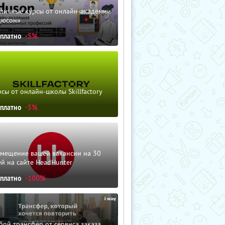
зличные курсы от онлайн-академии
дюсон»
сплатно
-5%
сы от онлайн-школы Skillfactory
сплатно
-5%
змещение вашей вакансии на 30
й на сайте HeadHunter
сплатно
-100%
ой трансфер от сервиса заказа