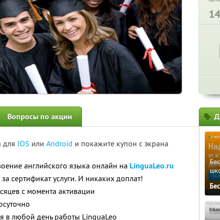
1
Вопросы по акции
Д
а для
IOS
или
Android
и покажите купон с экрана
Бе
воение английского языка онлайн на
LinguaLeo.ru
шк
за сертификат услуги. И никаких доплат!
Бе
есяцев с момента активации
лосуточно
я в любой день работы LinguaLeo