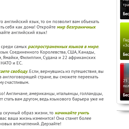
тра
Бе
то английский язык, то он позволит вам объехать
ать себя как дома! Откройте
мир безграничных
чайте английский язык!
Пер
«З
й среди самых
распространенных языков в мире
.
зык Соединенного Королевства, США, Канады,
Бе
и, Ямайки, Филиппин, Судана и 22 африканских
 НАТО и ЕС.
аете свободу
. Если, вернувшись из путешествия, вы
 в англоговорящей стране, вы сможете переехать
25 
му счастливым.
по
ко! Англичане, американцы, итальянцы, голландцы,
Бе
т стать вам другом, ведь языкового барьера уже не
ш скучный образ жизни, то
начинайте учить
 вас ваша жизнь изменится! Она станет более
новых впечатлений. Дерзайте!