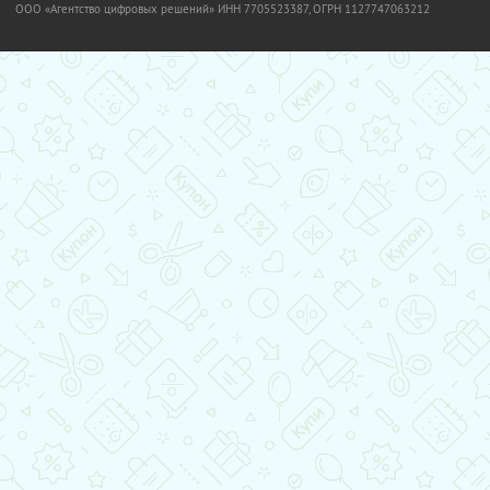
OOO «Агентство цифровых решений» ИНН 7705523387, ОГРН 1127747063212