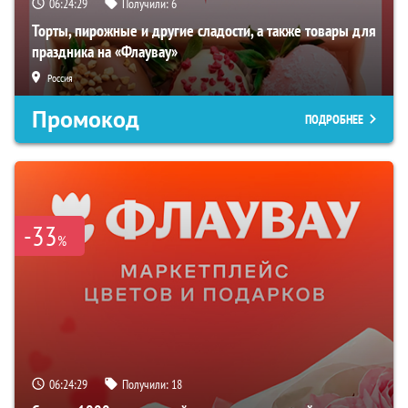
06:24:28
Получили:
6
Торты, пирожные и другие сладости, а также товары для
праздника на «Флаувау»
Россия
Промокод
ПОДРОБНЕЕ
-33
%
06:24:28
Получили:
18