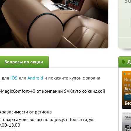
5
Вопросы по акции
Д
а для
IOS
или
Android
и покажите купон с экрана
Бе
MagicComfort-40 от компании SVKavto со скидкой
шк
Бе
 в зависимости от региона
 товар самовывозом по адресу: г. Тольятти, ул.
 9.00-18.00
Ра