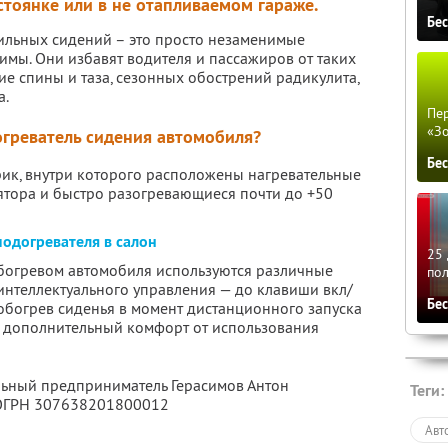
стоянке или в не отапливаемом гараже.
Бе
ильных сидений – это просто незаменимые
имы. Они избавят водителя и пассажиров от таких
е спины и таза, сезонных обострений радикулита,
а.
Пер
«З
огреватель сидения автомобиля?
Бе
рик, внутри которого расположены нагревательные
ятора и быстро разогревающиеся почти до +50
одогревателя в салон
25 
обогревом автомобиля используются различные
по
интеллектуального управления — до клавиши вкл/
Бе
обогрев сиденья в момент дистанционного запуска
ет дополнительный комфорт от использования
льный предприниматель Герасимов Антон
Теги:
 ОГРН 307638201800012
Авт