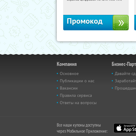
Россия
Промокод
Компания
Бизнес-Пар
Основное
Давайте сд
Публикации о нас
Заработайт
Вакансии
Прошедши
Правила сервиса
Ответы на вопросы
Все наши купоны доступны
через Мобильное Приложение: