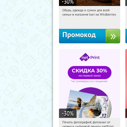
-30
%
Обувь, одежда и сумки для всей
19:35:28
Получи первым!
семьи в магазине kari на Wildberries
Россия
Промокод
-30
%
Печать фотографий, фотокниг от
19:35:28
Получили:
4
сервиса цифровой печати netPrint