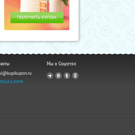
такты
Мы в Соцсетях
si@kupikupon.ru
аться с нами