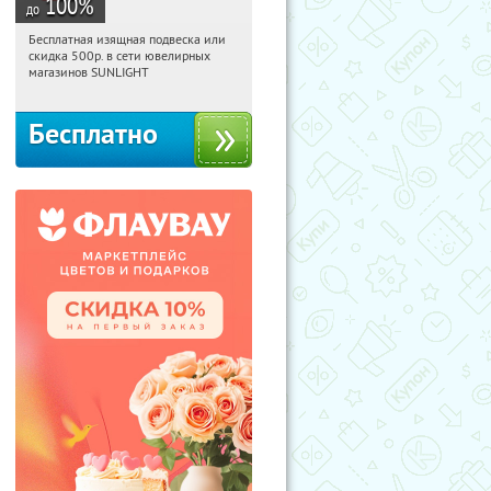
100
%
до
Бесплатная изящная подвеска или
19:35:28
Получили:
73
скидка 500р. в сети ювелирных
Россия
магазинов SUNLIGHT
Бесплатно