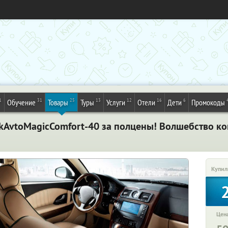
1
31
25
13
12
16
6
Обучение
Товары
Туры
Услуги
Отели
Дети
Промокоды
kAvtoMagicComfort-40 за полцены! Волшебство ко
Купил
Цена