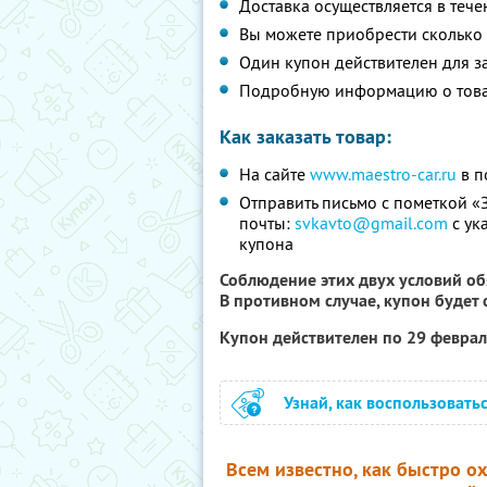
Доставка осуществляется в течен
Вы можете приобрести сколько 
Один купон действителен для з
Подробную информацию о товар
Как заказать товар:
На сайте
www.maestro-car.ru
в п
Отправить письмо с пометкой «З
почты:
svkavto@gmail.com
с ук
купона
Соблюдение этих двух условий об
В противном случае, купон будет
Купон действителен по 29 февра
Узнай, как воспользовать
Всем известно, как быстро о