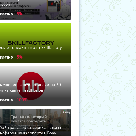
дюсон»
сплатно
-5%
сы от онлайн-школы Skillfactory
сплатно
-5%
змещение вашей вакансии на 30
й на сайте HeadHunter
сплатно
-100%
ой трансфер от сервиса заказа
нсферов из аэропортов i'way