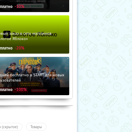
сплатно
-10%
вый заказ в сети магазинов
олотое Яблоко»
сплатно
-20%
дней бесплатно в START для новых
льзователей
сплатно
-100%
о (скрытое)
Товары