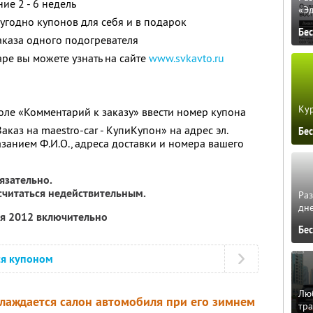
ие 2 - 6 недель
«Э
угодно купонов для себя и в подарок
Бе
аказа одного подогревателя
е вы можете узнать на сайте
www.svkavto.ru
Кур
оле «Комментарий к заказу» ввести номер купона
аказ на maestro-car - КупиКупон» на адрес эл.
Бе
азанием Ф.И.О., адреса доставки и номера вашего
язательно.
 считаться недействительным.
Ра
дне
ля 2012 включительно
Бе
ся купоном
Люб
хлаждается салон автомобиля при его зимнем
тра