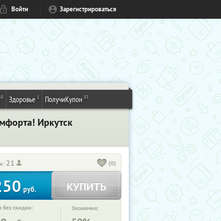
Войти
Зарегистрироваться
48
1
83
Здоровье
ПолучиКупон
мфорта! Иркутск
21
(0)
и:
250
КУПИТЬ
руб.
 без скидки:
Экономия: