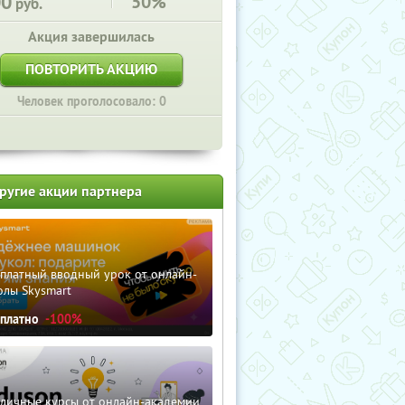
00
50%
руб.
Акция завершилась
ПОВТОРИТЬ АКЦИЮ
Человек проголосовало: 0
ругие акции партнера
сплатный вводный урок от онлайн-
олы Skysmart
сплатно
-100%
зличные курсы от онлайн-академии