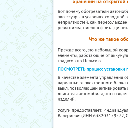
хранении на открытой 
Вот почему обогреватели автомоб
аксессуары в условиях холодной з
неприятностей, как переохлаждени
ревматизма, пиелонефрита, цистит
Что же такое об
Прежде всего, это небольшой ков
элементы, работающие от аккумул
градусов по Цельсию.
ПОСМОТРЕТЬ процесс установки п
В качестве элемента управления 
варианты: от электронного блока 
выкл, позволяющей активировать 
двигателя автомобиля, что созда
изделий.
Услуги предоставляет: Индивидуа
Валериевич,
ИНН 638203159572
,