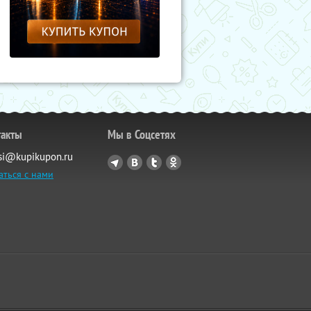
такты
Мы в Соцсетях
si@kupikupon.ru
аться с нами