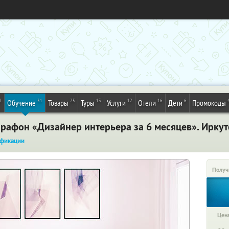
1
31
25
13
12
16
6
Обучение
Товары
Туры
Услуги
Отели
Дети
Промокоды
рафон «Дизайнер интерьера за 6 месяцев». Иркут
фикации
Получ
Цена