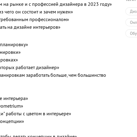
м на рынке и с профессией дизайнера в 2023 году»
из чего он состоит и зачем нужен»
Диз
стребованным профессионалом»
Онл
ать на дизайне интерьеров»
Обу
 планировку»
нировки»
ировках»
оторых работает дизайнер»
ланировкам заработать больше, чем большинство
е интерьера»
eometrium»
и" работы с цветом в интерьере»
концепции»
 чтобы делать концепции в дизайне»