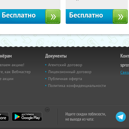
Бесплатно
Бесплатно
тнёрам
Документы
Кон
елаем акцию!
Агентский договор
spro
е, как Вебмастер
Лицензионный договор
Связ
е акции
Публичная оферта
Политика конфиденциальности
Ищите скидки поблизости,
не выходя из чата: