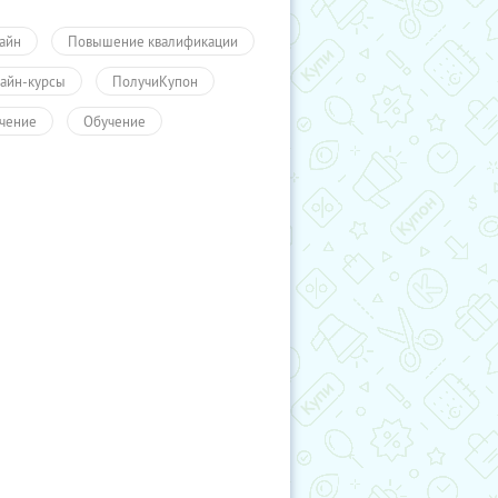
айн
Повышение квалификации
айн-курсы
ПолучиКупон
чение
Обучение