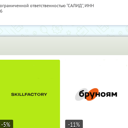
 ограниченной ответственностью “САЛИД”,
ИНН
76
-5
%
-11
%