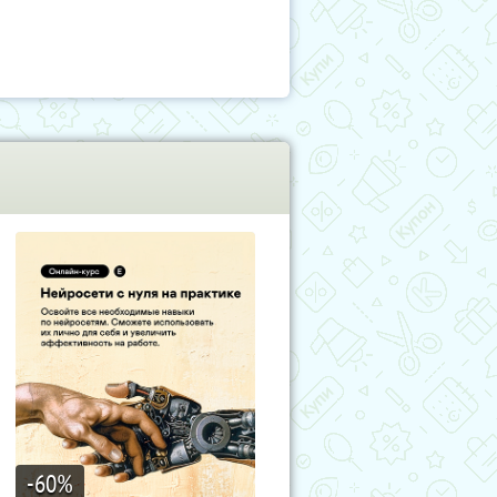
-60
%