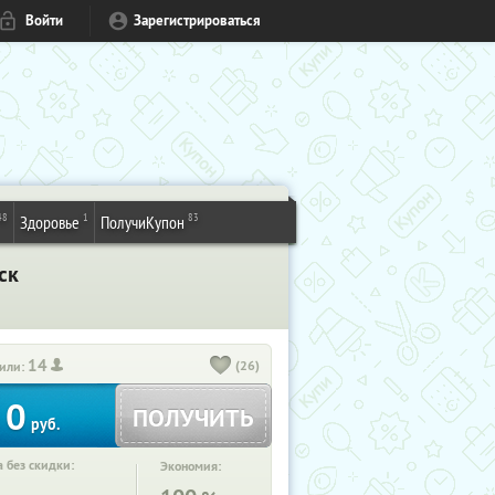
Войти
Зарегистрироваться
48
1
83
Здоровье
ПолучиКупон
ск
14
(26)
или:
0
ПОЛУЧИТЬ
руб.
 без скидки:
Экономия: