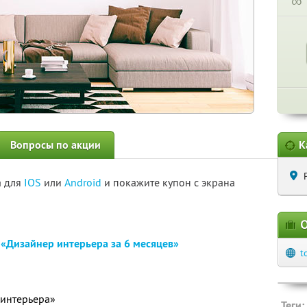
∞
Вопросы по акции
К
а для
IOS
или
Android
и покажите купон с экрана
О
н
«Дизайнер интерьера за 6 месяцев»
t
 интерьера»
Теги: