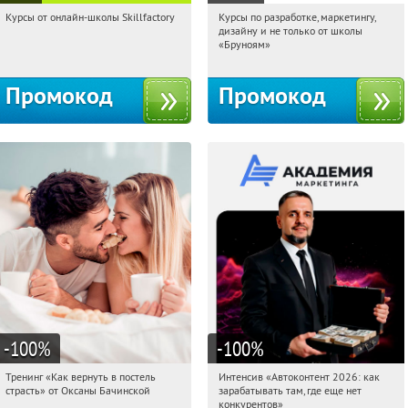
Курсы от онлайн-школы Skillfactory
Курсы по разработке, маркетингу,
01:34:59
Получи первым!
01:34:59
Получи первым!
дизайну и не только от школы
Россия
Россия
«Бруноям»
Промокод
Промокод
-100
%
-100
%
Тренинг «Как вернуть в постель
Интенсив «Автоконтент 2026: как
01:34:59
Получили:
13
01:34:59
Получили:
4
страсть» от Оксаны Бачинской
зарабатывать там, где еще нет
Россия
Россия
конкурентов»