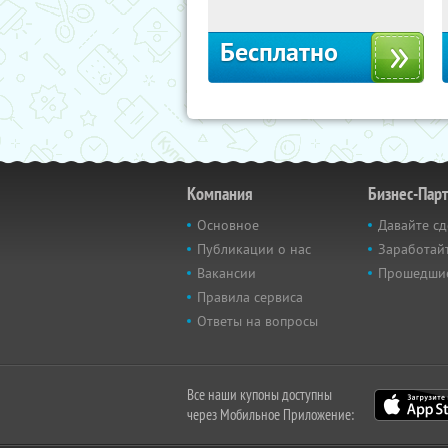
Бесплатно
Компания
Бизнес-Пар
Основное
Давайте сд
Публикации о нас
Заработайт
Вакансии
Прошедши
Правила сервиса
Ответы на вопросы
Все наши купоны доступны
через Мобильное Приложение: