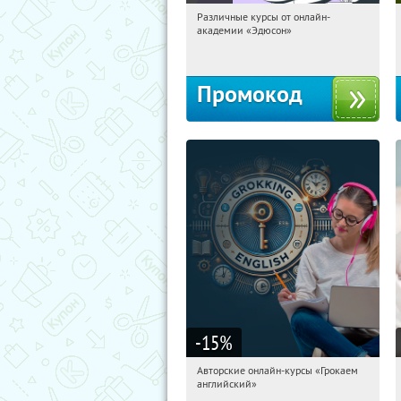
Различные курсы от онлайн-
01:34:59
Получили:
2
академии «Эдюсон»
Россия
Промокод
-15
%
Авторские онлайн-курсы «Грокаем
01:34:59
Получили:
4
английский»
Россия