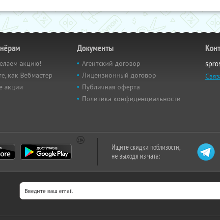
тнёрам
Документы
Кон
елаем акцию!
Агентский договор
spro
е, как Вебмастер
Лицензионный договор
Связ
е акции
Публичная оферта
Политика конфиденциальности
Ищите скидки поблизости,
не выходя из чата: