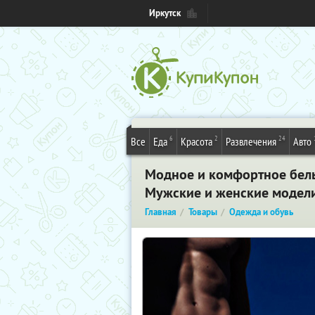
Иркутск
6
2
24
Все
Еда
Красота
Развлечения
Авто
Модное и комфортное белье
Мужские и женские модел
Главная
Товары
Одежда и обувь