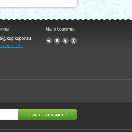
такты
Мы в Соцсетях
si@kupikupon.ru
аться с нами