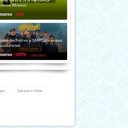
вый заказ в сети магазинов
олотое Яблоко»
сплатно
-20%
дней бесплатно в START для новых
льзователей
сплатно
-100%
ары
Одежда и обувь