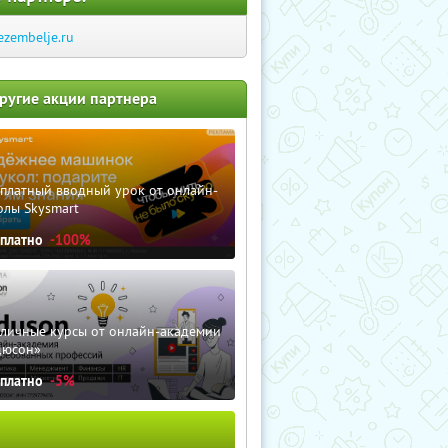
ezembelje.ru
ругие акции партнера
сплатный вводный урок от онлайн-
олы Skysmart
сплатно
-100%
зличные курсы от онлайн-академии
дюсон»
сплатно
-5%