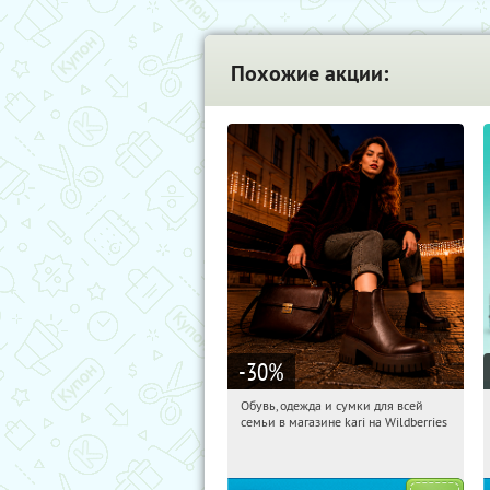
Похожие акции:
-30
%
Обувь, одежда и сумки для всей
09:44:55
Получили:
31
семьи в магазине kari на Wildberries
Россия