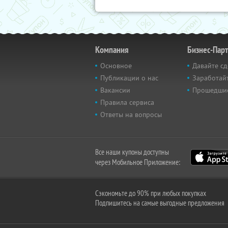
Компания
Бизнес-Пар
Основное
Давайте сд
Публикации о нас
Заработайт
Вакансии
Прошедши
Правила сервиса
Ответы на вопросы
Все наши купоны доступны
через Мобильное Приложение:
Сэкономьте до 90% при любых покупках
Подпишитесь на самые выгодные предложения