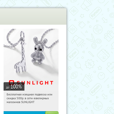
100
%
до
Бесплатная изящная подвеска или
09:44:55
Получили:
73
скидка 500р. в сети ювелирных
Россия
магазинов SUNLIGHT