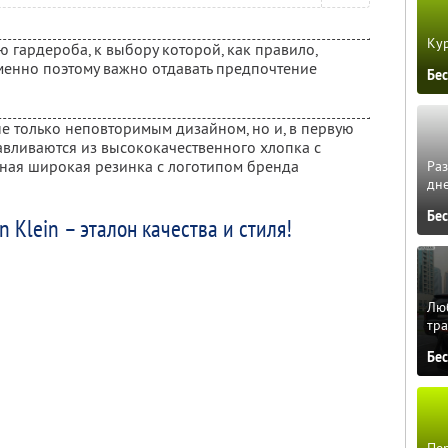
Кур
ю гардероба, к выбору которой, как правило,
менно поэтому важно отдавать предпочтение
Бе
не только неповторимым дизайном, но и, в первую
авливаются из высококачественного хлопка с
ная широкая резинка с логотипом бренда
Ра
дне
Бе
n Klein – эталон качества и стиля!
Люб
тра
Бе