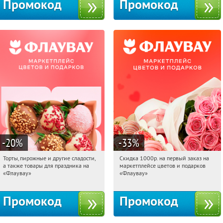
Промокод
Промокод
-20
%
-33
%
Торты, пирожные и другие сладости,
Скидка 1000р. на первый заказ на
09:44:55
Получили:
6
09:44:55
Получили:
18
а также товары для праздника на
маркетплейсе цветов и подарков
Россия
Россия
«Флаувау»
«Флаувау»
Промокод
Промокод