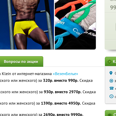
9
Вопросы по акции
К
 Klein от интернет-магазина
«ВеземБелье»
ского или женского) за
320р. вместо 990р.
Скидка
ского или женского) за
930р. вместо 2970р.
Скидка
кого или женского) за
1390р. вместо 4950р.
Скидка
ского или женского) за
2690р. вместо 9990р.
О