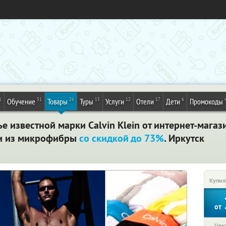
1
31
26
13
12
17
6
Обучение
Товары
Туры
Услуги
Отели
Дети
Промокоды
 известной марки Calvin Klein от интернет-магаз
и из микрофибры
со скидкой до 73%
. Иркутск
Купил
от
Цена