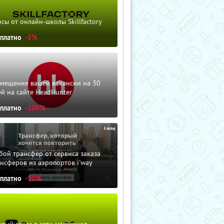
сы от онлайн-школы Skillfactory
сплатно
-5%
змещение вашей вакансии на 30
й на сайте HeadHunter
сплатно
-100%
ой трансфер от сервиса заказа
нсферов из аэропортов i'way
сплатно
-10%