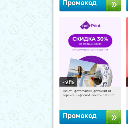
Промокод
-30
%
Печать фотографий, фотокниг от
09:44:55
Получили:
4
сервиса цифровой печати netPrint
Россия
Промокод