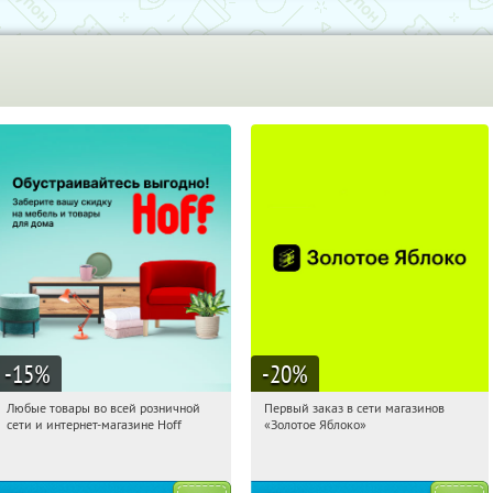
-15
%
-20
%
Любые товары во всей розничной
Первый заказ в сети магазинов
09:44:55
Получили:
83
09:44:55
Получи первым!
сети и интернет-магазине Hoff
«Золотое Яблоко»
Москва, 1-й Волоколамский проезд,
Россия
10с1