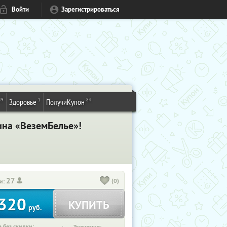
Войти
Зарегистрироваться
49
1
84
Здоровье
ПолучиКупон
ина «ВеземБелье»!
27
(0)
и:
320
КУПИТЬ
руб.
 без скидки: