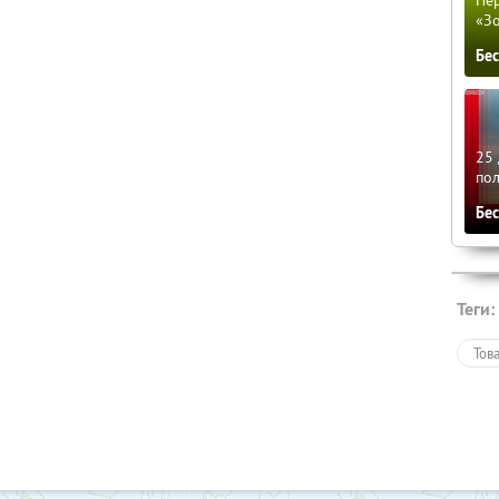
Пер
«З
Бе
25 
по
Бе
Теги:
Тов