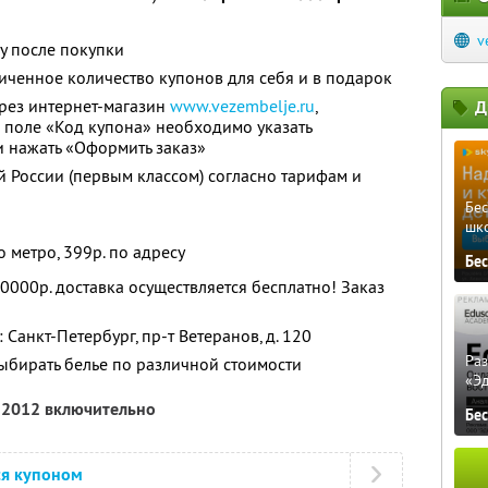
v
у после покупки
ченное количество купонов для себя и в подарок
рез интернет-магазин
www.vezembelje.ru
,
Д
В поле «Код купона» необходимо указать
и нажать «Оформить заказ»
й России (первым классом) согласно тарифам и
Бе
шк
о метро, 399р. по адресу
Бе
10000р. доставка осуществляется бесплатно! Заказ
Санкт-Петербург, пр-т Ветеранов, д. 120
Ра
ыбирать белье по различной стоимости
«Э
я 2012 включительно
Бе
ся купоном