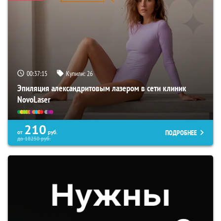
00:37:15
Купили:
26
Эпиляция александритовым лазером в сети клиник
NovoLaser
210
ПОДРОБНЕЕ
от
руб.
до
18250
руб.