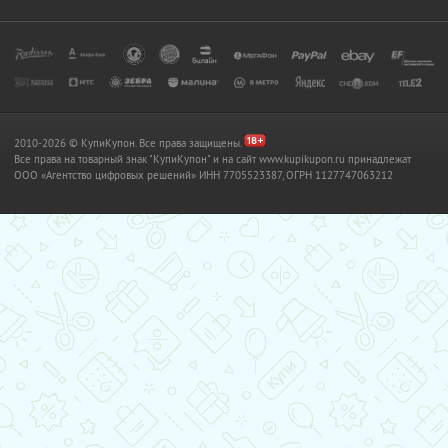
2010-2026 © КупиКупон. Все права защищены.
Все права на товарный знак "КупиКупон" и на сайт www.kupikupon.ru принадлежат
OOO «Агентство цифровых решений» ИНН 7705523387, ОГРН 1127747063212