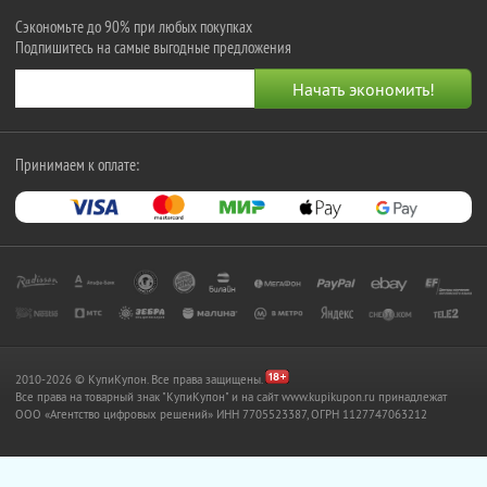
Сэкономьте до 90% при любых покупках
Подпишитесь на самые выгодные предложения
Принимаем к оплате:
2010-2026 © КупиКупон. Все права защищены.
Все права на товарный знак "КупиКупон" и на сайт www.kupikupon.ru принадлежат
OOO «Агентство цифровых решений» ИНН 7705523387, ОГРН 1127747063212