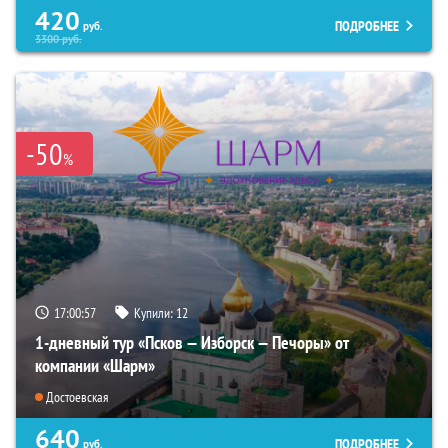
420
ПОДРОБНЕЕ
руб.
3300
руб.
-50
%
17:00:56
Купили:
12
1-дневный тур «Псков — Изборск — Печоры» от
компании «Шарм»
Достоевская
640
ПОДРОБНЕЕ
руб.