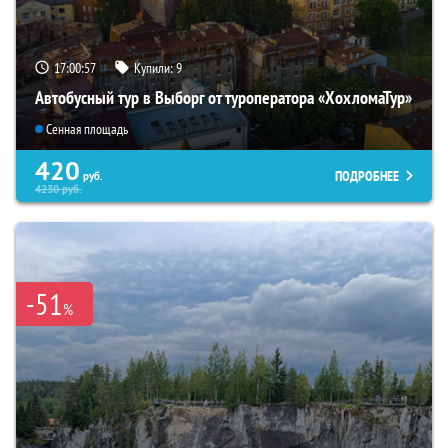
17:00:56
Купили:
9
Автобусный тур в Выборг от туроператора «ХохломаТур»
Сенная площадь
420
ПОДРОБНЕЕ
руб.
4230
руб.
-51
%