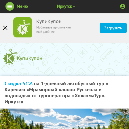
Меню
Иркутск
КупиКупон
Мобильное приложение
Загрузить
ещё удобнее
Скидка 51%
на 1-дневный автобусный тур в
Карелию «Мраморный каньон Рускеала и
водопады» от туроператора «ХохломаТур».
Иркутск