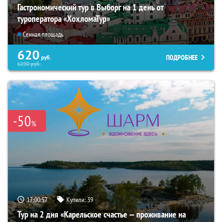
Гастрономический тур в Выборг на 1 день от
туроператора «ХохломаТур»
Сенная площадь
620
ПОДРОБНЕЕ
руб.
6290
руб.
-50
%
17:00:56
Купили:
39
Тур на 2 дня «Карельское счастье — проживание на