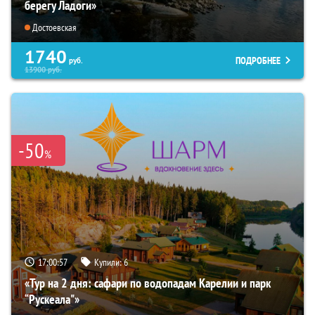
берегу Ладоги»
Достоевская
1740
ПОДРОБНЕЕ
руб.
13900
руб.
-50
%
17:00:56
Купили:
6
«Тур на 2 дня: сафари по водопадам Карелии и парк
“Рускеала"»