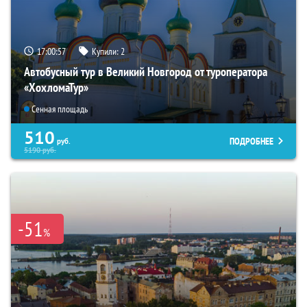
17:00:56
Купили:
2
Автобусный тур в Великий Новгород от туроператора
«ХохломаТур»
Сенная площадь
510
ПОДРОБНЕЕ
руб.
5190
руб.
-51
%