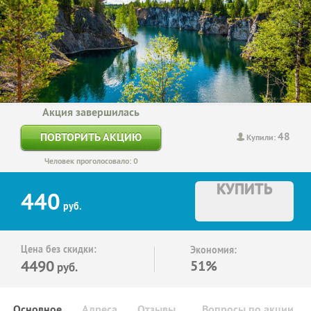
Акция завершилась
48
ПОВТОРИТЬ АКЦИЮ
Купили:
Человек проголосовало: 0
КУПИТЬ
440
руб.
Цена без скидки:
Экономия:
4490
51%
руб.
Основное
Адреса
Отзывы
Вопросы по акции