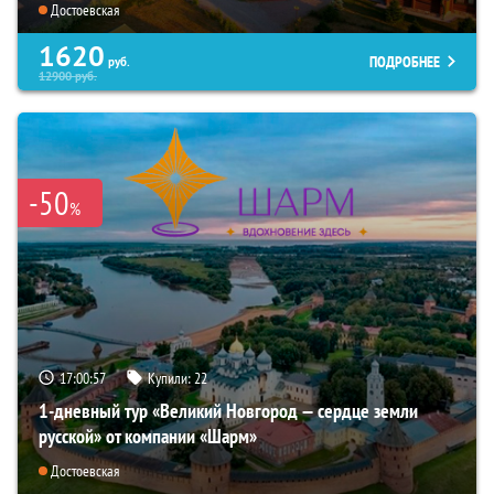
Достоевская
1620
ПОДРОБНЕЕ
руб.
12900
руб.
-50
%
17:00:56
Купили:
22
1-дневный тур «Великий Новгород — сердце земли
русской» от компании «Шарм»
Достоевская