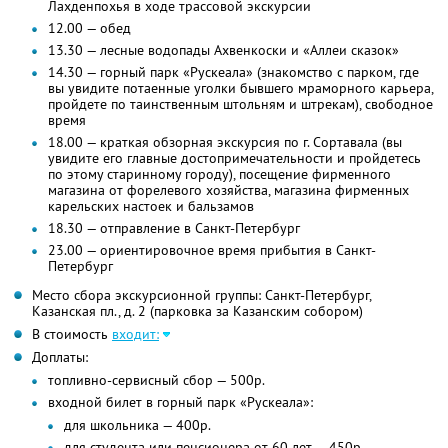
Лахденпохья в ходе трассовой экскурсии
12.00 — обед
13.30 — лесные водопады Ахвенкоски и «Аллеи сказок»
14.30 — горный парк «Рускеала» (знакомство с парком, где
вы увидите потаенные уголки бывшего мраморного карьера,
пройдете по таинственным штольням и штрекам), свободное
время
18.00 — краткая обзорная экскурсия по г. Сортавала (вы
увидите его главные достопримечательности и пройдетесь
по этому старинному городу), посещение фирменного
магазина от форелевого хозяйства, магазина фирменных
карельских настоек и бальзамов
18.30 — отправление в Санкт-Петербург
23.00 — ориентировочное время прибытия в Санкт-
Петербург
Место сбора экскурсионной группы: Санкт-Петербург,
Казанская пл., д. 2 (парковка за Казанским собором)
В стоимость
входит:
Доплаты:
топливно-сервисный сбор — 500р.
входной билет в горный парк «Рускеала»:
для школьника — 400р.
для студента или пенсионера от 60 лет — 450р.