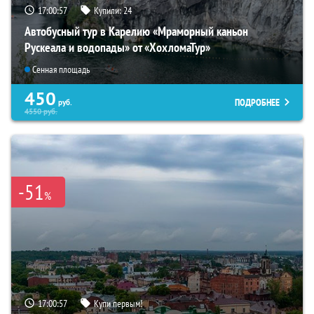
17:00:56
Купили:
24
Автобусный тур в Карелию «Мраморный каньон
Рускеала и водопады» от «ХохломаТур»
Сенная площадь
450
ПОДРОБНЕЕ
руб.
4550
руб.
-51
%
17:00:56
Купи первым!