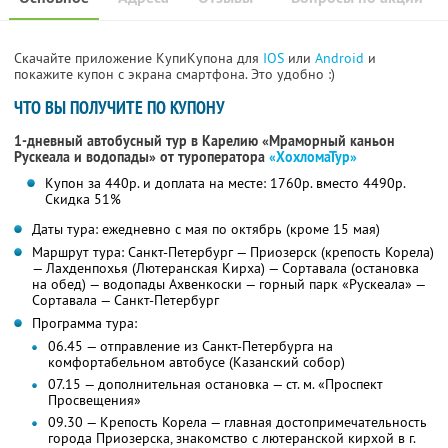
Скачайте приложение КупиКупона для
IOS
или
Android
и
покажите купон с экрана смартфона. Это удобно :)
ЧТО ВЫ ПОЛУЧИТЕ ПО КУПОНУ
1-дневный автобусный тур в Карелию «Мраморный каньон
Рускеала и водопады»
от туроператора
«ХохломаТур»
Купон за 440р. и доплата на месте: 1760р. вместо 4490р.
Скидка 51%
Даты тура: ежедневно с мая по октябрь (кроме 15 мая)
Маршрут тура: Санкт-Петербург — Приозерск (крепость Корела)
— Лахденпохья (Лютеранская Кирха) — Сортавала (остановка
на обед) — водопады Ахвенкоски — горный парк «Рускеала» —
Сортавала — Санкт-Петербург
Программа тура:
06.45 — отправление из Санкт-Петербурга на
комфортабельном автобусе (Казанский собор)
07.15 — дополнительная остановка — ст. м. «Проспект
Просвещения»
09.30 — Крепость Корела — главная достопримечательность
города Приозерска, знакомство с лютеранской кирхой в г.