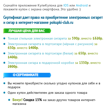
Скачайте приложение КупиКупона для
IOS
или
Android
и
покажите купон с экрана смартфона. Это удобно :)
Сертификат дает право на приобретение электронных сигарет
и сигар в интернет-магазине pokupki-club.ru
Тонкая стильная электронная сигарета
за
590р.
вместо
1320
р.
Электронная сигарета в портсигаре (чёрная с рисунком)
за
650р.
вместо
1400
р.
Электронная сигарета в портсигаре (белая)
за
650р.
вместо
1400
р.
Электронная сигара в подарочной коробке
за
1350р.
вместо
2800
р.
Вы можете приобрести сколько угодно купонов для себя и в
подарок
Один купон действителен для заказа одного товара
Бонус!
Скидка 15%
на заказ других товаров интернет-
магазина