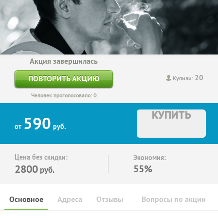
Акция завершилась
20
ПОВТОРИТЬ АКЦИЮ
Купили:
Человек проголосовало: 0
КУПИТЬ
590
от
руб.
Цена без скидки:
Экономия:
2800
55%
руб.
Основное
Адреса
Отзывы
Вопросы по акции