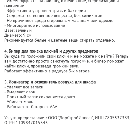
- Имеет эффекты на очистку, отбеливание, стерилизацию и
смягчение
- Эффективно устраняет грязь и бактерии
- Содержит естественное вещество, без химикатов
- Не причиняет вреда стиральным машинам или одежде
- Многократное использование
Цвет: зеленый
Диаметр: 9 см
Рекомендуется белые и цветные вещи стирать отдельно.
4.
Бипер для поиска ключей и других предметов
Вы куда то положили свои ключи и не можете их найти? Теперь
вам достаточно просто свистнуть погромче, и бипер поможет
найти ключи, произведя громкий звук.
Работает эффективно в радиусе 3-х метров.
5.
Ионизатор и освежитель воздуха для шкафа
- Удаляет все запахи
- Выделяет озон
- Приятный запах сохраняется долго
- Убивает моль
- Работает от батареек ААА
Услуги предоставляет: ООО "ДорСтройИнвест",
ИНН 7805537383
,
ОГРН 1109847015343