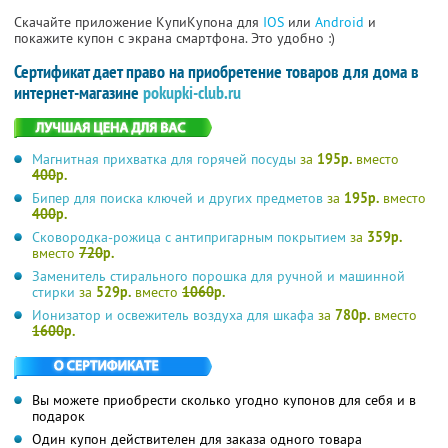
Скачайте приложение КупиКупона для
IOS
или
Android
и
покажите купон с экрана смартфона. Это удобно :)
Сертификат дает право на приобретение товаров для дома в
интернет-магазине
pokupki-club.ru
Магнитная прихватка для горячей посуды
за
195р.
вместо
400
р.
Бипер для поиска ключей и других предметов
за
195р.
вместо
400
р.
Сковородка-рожица с антипригарным покрытием
за
359р.
вместо
720
р.
Заменитель стирального порошка для ручной и машинной
стирки
за
529р.
вместо
1060
р.
Ионизатор и освежитель воздуха для шкафа
за
780р.
вместо
1600
р.
Вы можете приобрести сколько угодно купонов для себя и в
подарок
Один купон действителен для заказа одного товара