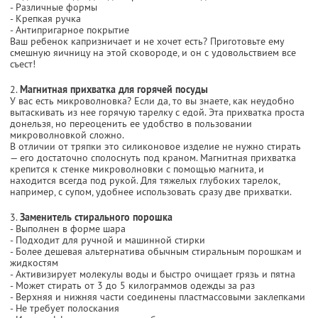
- Различные формы
- Крепкая ручка
- Антипригарное покрытие
Ваш ребенок капризничает и не хочет есть? Приготовьте ему
смешную яичницу на этой сковороде, и он с удовольствием все
съест!
2.
Магнитная прихватка для горячей посуды
У вас есть микроволновка? Если да, то вы знаете, как неудобно
вытаскивать из нее горячую тарелку с едой. Эта прихватка проста
донельзя, но переоценить ее удобство в пользовании
микроволновкой сложно.
В отличии от тряпки это силиконовое изделие не нужно стирать
— его достаточно сполоснуть под краном. Магнитная прихватка
крепится к стенке микроволновки с помощью магнита, и
находится всегда под рукой. Для тяжелых глубоких тарелок,
например, с супом, удобнее использовать сразу две прихватки.
3.
Заменитель стирального порошка
- Выполнен в форме шара
- Подходит для ручной и машинной стирки
- Более дешевая альтернатива обычным стиральным порошкам и
жидкостям
- Активизирует молекулы воды и быстро очищает грязь и пятна
- Может стирать от 3 до 5 килограммов одежды за раз
- Верхняя и нижняя части соединены пластмассовыми заклепками
- Не требует полоскания