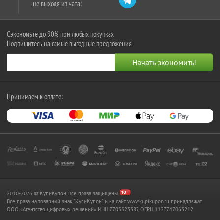
не выходя из чата:
Сэкономьте до 90% при любых покупках
Подпишитесь на самые выгодные предложения
Принимаем к оплате:
2010-2026 © КупиКупон. Все права защищены.
Все права на товарный знак "КупиКупон" и на сайт www.kupikupon.ru принадлежат
OOO «Агентство цифровых решений» ИНН 7705523387, ОГРН 1127747063212