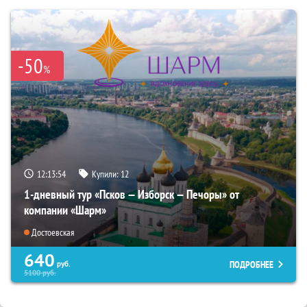
-50
%
12:13:52
Купили:
12
1-дневный тур «Псков — Изборск — Печоры» от
компании «Шарм»
Достоевская
640
ПОДРОБНЕЕ
руб.
5100
руб.