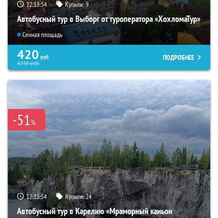
12:13:52
Купили:
9
Автобусный тур в Выборг от туроператора «ХохломаТур»
Сенная площадь
420
ПОДРОБНЕЕ
руб.
4230
руб.
-51
%
12:13:52
Купили:
24
Автобусный тур в Карелию «Мраморный каньон