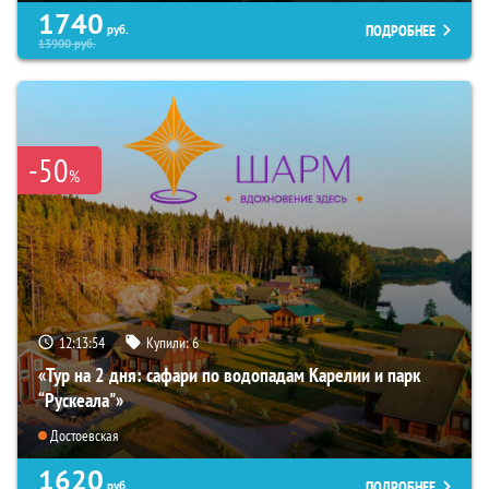
1740
ПОДРОБНЕЕ
руб.
13900
руб.
-50
%
12:13:52
Купили:
6
«Тур на 2 дня: сафари по водопадам Карелии и парк
“Рускеала"»
Достоевская
1620
ПОДРОБНЕЕ
руб.