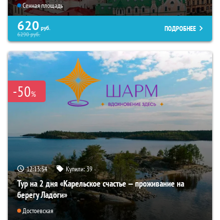
Сенная площадь
620
ПОДРОБНЕЕ
руб.
6290
руб.
-50
%
12:13:52
Купили:
39
Тур на 2 дня «Карельское счастье — проживание на
берегу Ладоги»
Достоевская