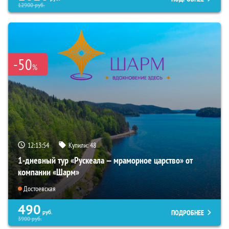
12900
руб.
-50
%
12:13:52
Купили:
48
1-дневный тур «Рускеала — мраморное царство» от
компании «Шарм»
Достоевская
490
ПОДРОБНЕЕ
руб.
3900
руб.