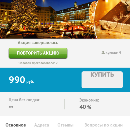
Акция завершилась
4
ПОВТОРИТЬ АКЦИЮ
Купили:
Человек проголосовало: 2
КУПИТЬ
990
руб.
Цена без скидки:
Экономия:
∞
40
%
Основное
Адреса
Отзывы
Вопросы по акции