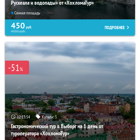
Рускеала и водопады» от «ХохломаТур»
Сенная площадь
450
ПОДРОБНЕЕ
руб.
4550
руб.
-51
%
12:13:52
Купили:
5
Гастрономический тур в Выборг на 1 день от
туроператора «ХохломаТур»