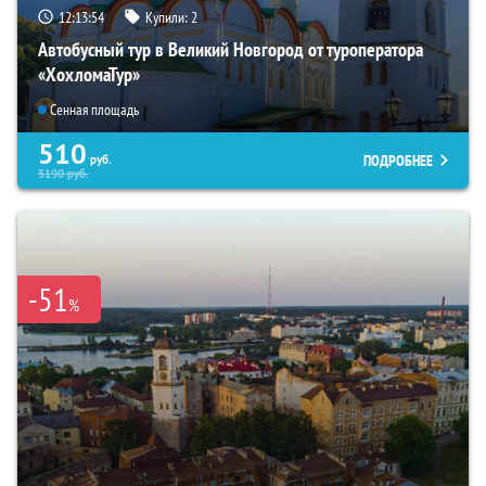
12:13:52
Купили:
2
Автобусный тур в Великий Новгород от туроператора
«ХохломаТур»
Сенная площадь
510
ПОДРОБНЕЕ
руб.
5190
руб.
-51
%