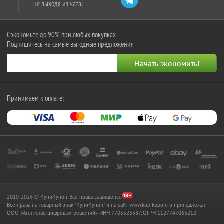
не выходя из чата:
Сэкономьте до 90% при любых покупках
Подпишитесь на самые выгодные предложения
Принимаем к оплате:
2010-2026 © КупиКупон. Все права защищены.
Все права на товарный знак "КупиКупон" и на сайт www.kupikupon.ru принадлежат
OOO «Агентство цифровых решений» ИНН 7705523387, ОГРН 1127747063212