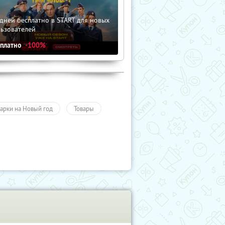
дней бесплатно в START для новых
льзователей
сплатно
-100%
арки на Новый год
Товары