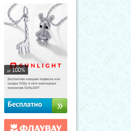
100
%
до
Бесплатная изящная подвеска или
17:58:02
Получили:
74
скидка 500р. в сети ювелирных
Россия
магазинов SUNLIGHT
Бесплатно