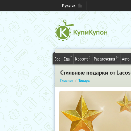
Иркутск
7
2
24
Все
Еда
Красота
Развлечения
Авто
Стильные подарки от Laco
Главная
Товары