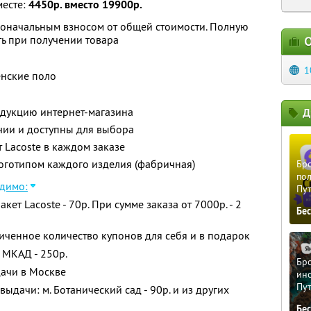
месте:
4450р. вместо 19900р.
воначальным взносом от общей стоимости. Полную
ь при получении товара
О
1
енские поло
одукцию интернет-магазина
Д
чии и доступны для выбора
Lacoste в каждом заказе
оготипом каждого изделия (фабричная)
Бро
пол
димо:
Пу
т Lacoste - 70р. При сумме заказа от 7000р. - 2
Бе
ченное количество купонов для себя и в подарок
 МКАД - 250р.
Бро
дачи в Москве
ино
Пу
ыдачи: м. Ботанический сад - 90р. и из других
Бе