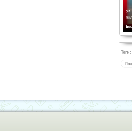
25 
по
Бе
Теги:
Под