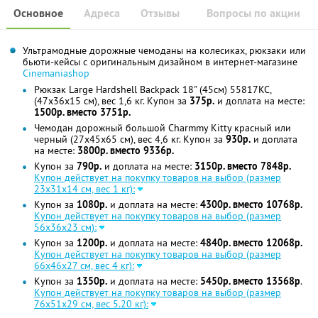
Основное
Адреса
Отзывы
Вопросы по акции
Ультрамодные дорожные чемоданы на колесиках, рюкзаки или
бьюти-кейсы с оригинальным дизайном в интернет-магазине
Cinemaniashop
Рюкзак Large Hardshell Backpack 18" (45см) 55817KC,
(47x36x15 см), вес 1,6 кг. Купон за
375р.
и доплата на месте:
1500р. вместо 3751р.
Чемодан дорожный большой Charmmy Kitty красный или
черный (27x45x65 см), вес 4,6 кг. Купон за
930р.
и доплата
на месте:
3800р. вместо 9336р.
Купон за
790р.
и доплата на месте:
3150р. вместо 7848р.
Купон действует на покупку товаров на выбор (размер
23x31x14 см, вес 1 кг):
Купон за
1080р.
и доплата на месте:
4300р. вместо 10768р.
Купон действует на покупку товаров на выбор (размер
56x36x23 см):
Купон за
1200р.
и доплата на месте:
4840р. вместо 12068р.
Купон действует на покупку товаров на выбор (размер
66x46x27 см, вес 4 кг):
Купон за
1350р.
и доплата на месте:
5450р. вместо 13568р
.
Купон действует на покупку товаров на выбор (размер
76x51x29 см, вес 5.20 кг):