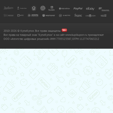
2010-2026 © КупиКупон. Все права защищены.
Все права на товарный знак "КупиКупон" и на сайт www.kupikupon.ru принадлежат
OOO «Агентство цифровых решений» ИНН 7705523387, ОГРН 1127747063212