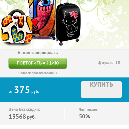
Акция завершилась
18
ПОВТОРИТЬ АКЦИЮ
Купили:
Человек проголосовало: 3
КУПИТЬ
375
от
руб.
Цена без скидки:
Экономия:
13568
50%
руб.