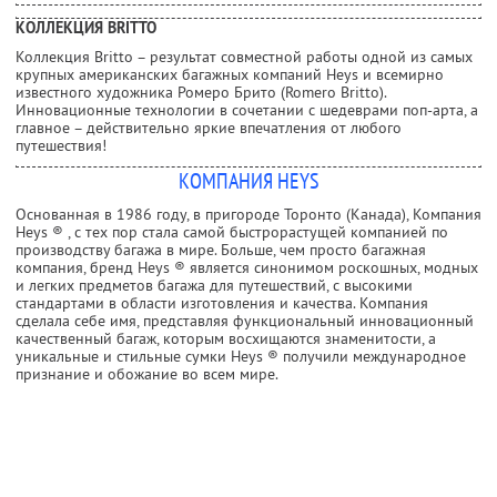
КОЛЛЕКЦИЯ BRITTO
Коллекция Britto – результат совместной работы одной из самых
крупных американских багажных компаний Heys и всемирно
известного художника Ромеро Брито (Romero Britto).
Инновационные технологии в сочетании с шедеврами поп-арта, а
главное – действительно яркие впечатления от любого
путешествия!
КОМПАНИЯ HEYS
Основанная в 1986 году, в пригороде Торонто (Канада), Компания
Heys ® , с тех пор стала самой быстрорастущей компанией по
производству багажа в мире. Больше, чем просто багажная
компания, бренд Heys ® является синонимом роскошных, модных
и легких предметов багажа для путешествий, с высокими
стандартами в области изготовления и качества. Компания
сделала себе имя, представляя функциональный инновационный
качественный багаж, которым восхищаются знаменитости, а
уникальные и стильные сумки Heys ® получили международное
признание и обожание во всем мире.