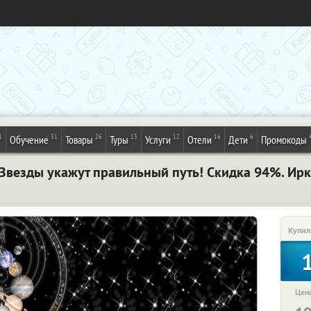
1
31
26
13
12
16
6
Обучение
Товары
Туры
Услуги
Отели
Дети
Промокоды
Звезды укажут правильный путь! Скидка 94%. Ирк
Купил
Цена