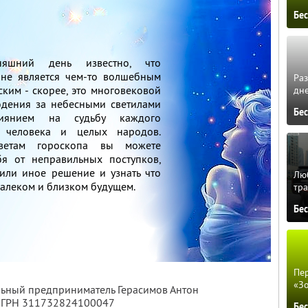
Бе
няшний день известно, что
 не является чем-то волшебным
Ра
ким - скорее, это многовековой
дне
дения за небесными светилами
Бе
янием на судьбу каждого
о человека и целых народов.
ветам гороскопа вы можете
бя от неправильных поступков,
 или иное решение и узнать что
Люб
далеком и близком будущем.
тра
Бе
Пер
«З
льный предприниматель Герасимов Антон
 ОГРН 311732824100047
Бе