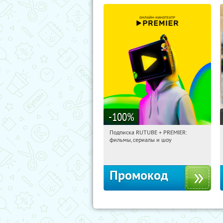
-100
%
Подписка RUTUBE + PREMIER:
06:23:47
Получили:
3
фильмы, сериалы и шоу
Россия
Промокод