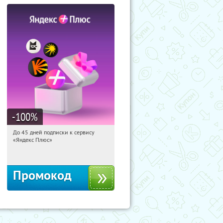
-100
%
До 45 дней подписки к сервису
06:23:47
Получили:
19
«Яндекс Плюс»
Россия
Промокод