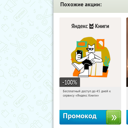
Похожие акции:
-100
%
Бесплатный доступ до 45 дней к
06:23:47
Получи первым!
сервису «Яндекс Книги»
Россия
Промокод