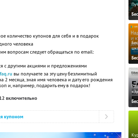
Пу
Бе
ое количество купонов для себя и в подарок
Бе
дного человека
шк
гим вопросам следует обращаться по email:
Бе
ся с другими акциями и предложениями
faq.ru
вы получаете за эту цену безлимитный
на 2 месяца, зная имя человека и дату его рождения
коп и, например, подарить ему в подарок!
Ра
«Э
012 включительно
Бе
ся купоном
Кур