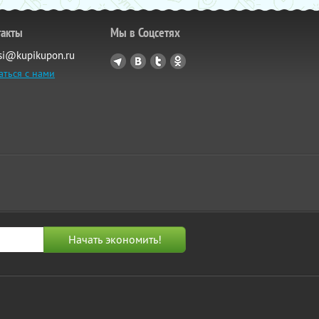
такты
Мы в Соцсетях
si@kupikupon.ru
аться с нами