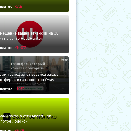
сплатно
-5%
змещение вашей вакансии на 30
й на сайте HeadHunter
сплатно
-100%
ой трансфер от сервиса заказа
нсферов из аэропортов i'way
сплатно
-10%
вый заказ в сети магазинов
олотое Яблоко»
сплатно
-20%