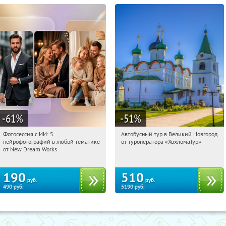
-61
%
-51
%
Фотосессия с ИИ: 5
Автобусный тур в Великий Новгород
06:23:47
Купили:
10
06:23:47
Купили:
2
нейрофотографий в любой тематике
от туроператора «ХохломаТур»
Сенная площадь
Россия
от New Dream Works
190
510
руб.
руб.
490
руб.
5190
руб.