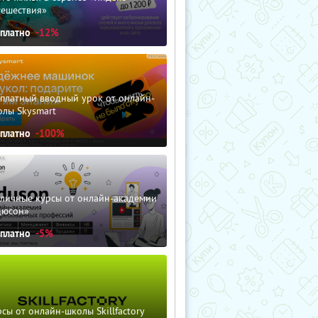
тешествия»
сплатно
-12%
сплатный вводный урок от онлайн-
олы Skysmart
сплатно
-100%
зличные курсы от онлайн-академии
дюсон»
сплатно
-5%
сы от онлайн-школы Skillfactory