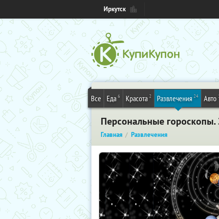
Иркутск
6
2
24
Все
Еда
Красота
Развлечения
Авто
Персональные гороскопы. 
Главная
Развлечения