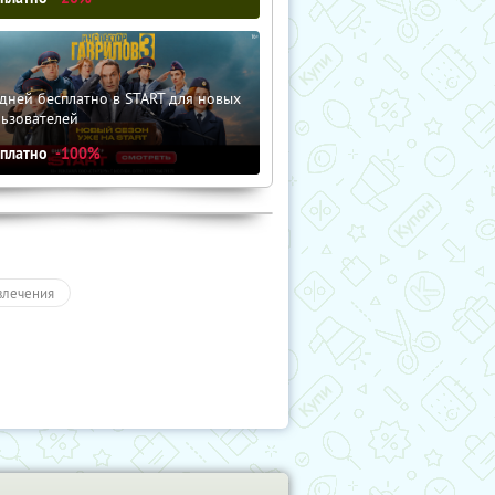
дней бесплатно в START для новых
льзователей
сплатно
-100%
влечения