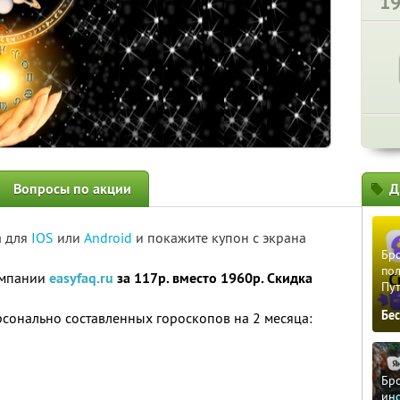
1
Вопросы по акции
Д
а для
IOS
или
Android
и покажите купон с экрана
Бро
пол
омпании
easyfaq.ru
за 117р. вместо 1960р. Скидка
Пу
Бе
ерсонально составленных гороскопов на 2 месяца:
Бро
ино