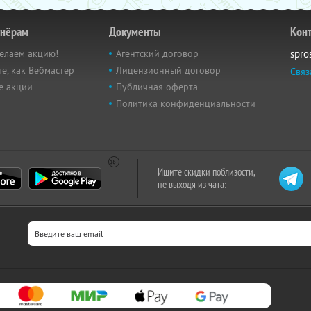
тнёрам
Документы
Кон
елаем акцию!
Агентский договор
spro
е, как Вебмастер
Лицензионный договор
Связ
е акции
Публичная оферта
Политика конфиденциальности
Ищите скидки поблизости,
не выходя из чата: