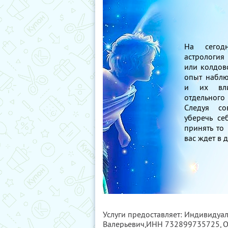
На сегод
астрология
или колдовс
опыт наблю
и их вли
отдельног
Следуя со
уберечь се
принять то
вас ждет в 
Услуги предоставляет: Индивидуа
Валерьевич,
ИНН 732899735725
,