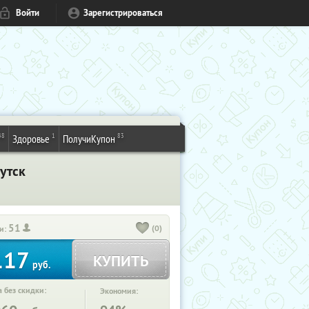
Войти
Зарегистрироваться
48
1
83
Здоровье
ПолучиКупон
утск
51
(0)
и:
117
КУПИТЬ
руб.
 без скидки:
Экономия: