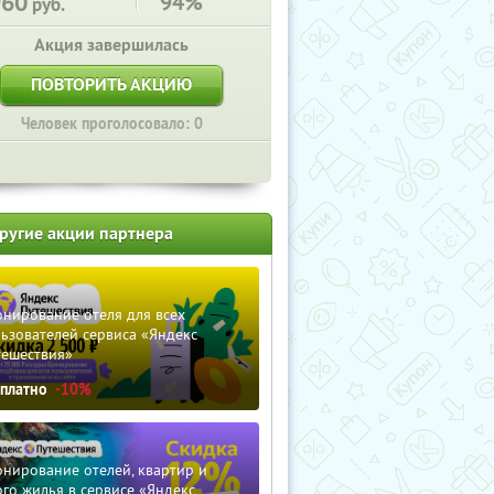
960
94%
руб.
Акция завершилась
ПОВТОРИТЬ АКЦИЮ
Человек проголосовало: 0
ругие акции партнера
нирование отеля для всех
ьзователей сервиса «Яндекс
тешествия»
сплатно
-10%
нирование отелей, квартир и
го жилья в сервисе «Яндекс