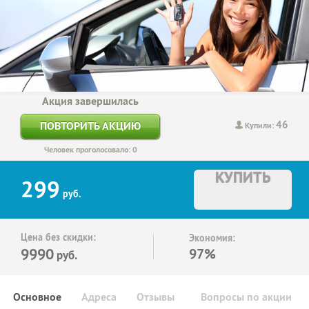
Акция завершилась
46
ПОВТОРИТЬ АКЦИЮ
Купили:
Человек проголосовало: 0
КУПИТЬ
299
руб.
Цена без скидки:
Экономия:
9990
97%
руб.
Основное
Адреса
Отзывы
Вопросы по акции