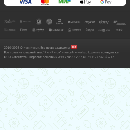
2010-2026 © КупиКупон. Все права защищены.
Все права на товарный знак "КупиКупон" и на сайт www.kupikupon.ru принадлежат
OOO «Агентство цифровых решений» ИНН 7705523387, ОГРН 1127747063212