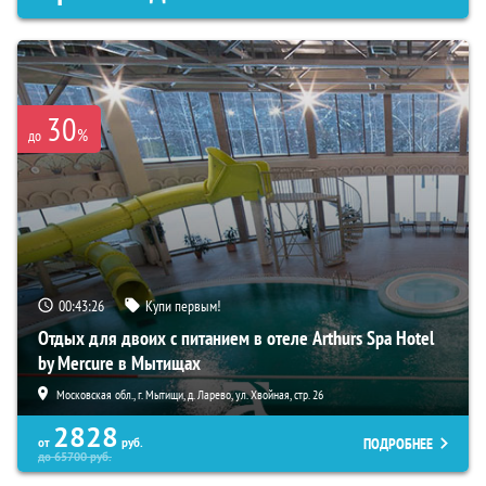
30
%
до
00:43:25
Купи первым!
Отдых для двоих с питанием в отеле Arthurs Spa Hotel
by Mercure в Мытищах
Московская обл., г. Мытищи, д. Ларево, ул. Хвойная, стр. 26
2828
ПОДРОБНЕЕ
от
руб.
до
65700
руб.