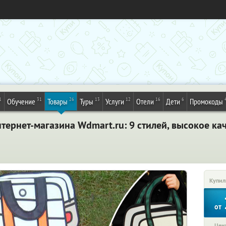
1
31
26
13
12
16
6
Обучение
Товары
Туры
Услуги
Отели
Дети
Промокоды
тернет-магазина Wdmart.ru: 9 стилей, высокое ка
Купил
от
Цена