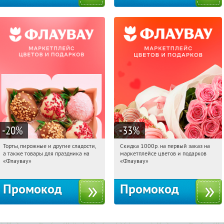
-20
%
-33
%
Торты, пирожные и другие сладости,
Скидка 1000р. на первый заказ на
07:47:52
Получили:
6
07:47:52
Получили:
18
а также товары для праздника на
маркетплейсе цветов и подарков
Россия
Россия
«Флаувау»
«Флаувау»
Промокод
Промокод