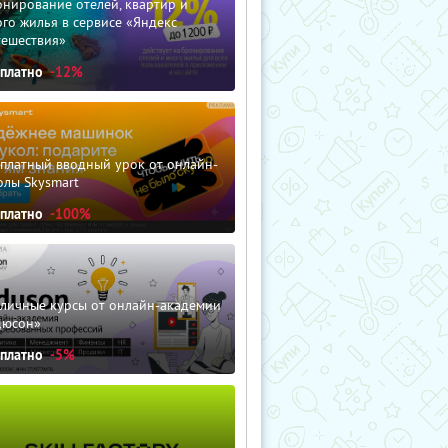
нирование отелей, квартир и
го жилья в сервисе «Яндекс
тешествия»
сплатно
-12%
сплатный вводный урок от онлайн-
олы Skysmart
сплатно
-100%
зличные курсы от онлайн-академии
дюсон»
сплатно
-5%