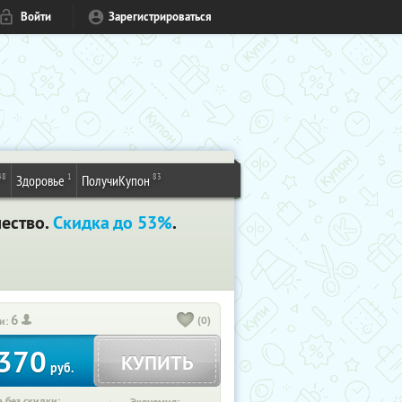
Войти
Зарегистрироваться
48
1
83
Здоровье
ПолучиКупон
чество.
Скидка до 53%
.
6
(0)
и:
370
КУПИТЬ
руб.
 без скидки: