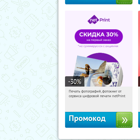
-30
%
Печать фотографий, фотокниг от
07:47:52
Получили:
4
сервиса цифровой печати netPrint
Россия
Промокод