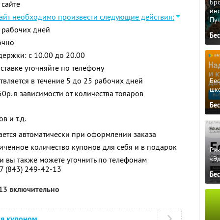
Бро
 сайте
ино
сайт необходимо произвести следующие действия:
Пу
5 рабочих дней
Бе
очно
ержки: с 10.00 до 20.00
тавке уточняйте по телефону
твляется в течение 5 до 25 рабочих дней
Бе
шк
50р. в зависимости от количества товаров
Бе
в и т.д.
ается автоматически при оформлении заказа
ченное количество купонов для себя и в подарок
Ра
«Э
 вы также можете уточнить по телефонам
+7 (843) 249-42-13
Бе
013 включительно
ся купоном