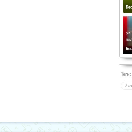
Бе
25 
по
Бе
Теги:
Акс