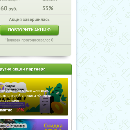
Экономия:
960
53%
руб.
Акция завершилась
ПОВТОРИТЬ АКЦИЮ
Человек проголосовало: 0
ругие акции партнера
нирование отеля для всех
ьзователей сервиса «Яндекс
тешествия»
сплатно
-10%