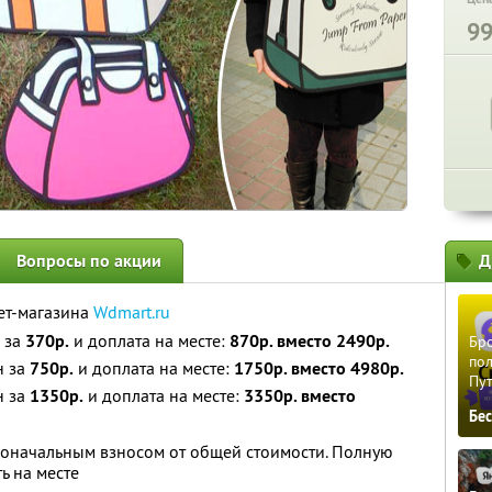
9
Вопросы по акции
Д
ет-магазина
Wdmart.ru
н за
370р.
и доплата на месте:
870р. вместо 2490р.
Бро
пол
н за
750р.
и доплата на месте:
1750р. вместо 4980р.
Пу
н за
1350р.
и доплата на месте:
3350р. вместо
Бе
воначальным взносом от общей стоимости. Полную
ь на месте