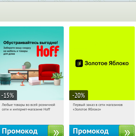
-15
%
-20
%
Любые товары во всей розничной
Первый заказ в сети магазинов
07:47:52
Получили:
83
07:47:52
Получи первым!
сети и интернет-магазине Hoff
«Золотое Яблоко»
Москва, 1-й Волоколамский проезд,
Россия
10с1
Промокод
Промокод