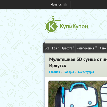
Иркутск
6
2
24
Все
Еда
Красота
Развлечения
Авто
Мультяшная 3D сумка от ин
Иркутск
Главная
Товары
Аксессуары