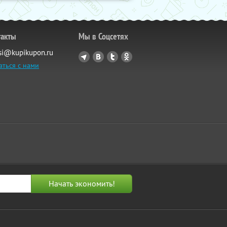
такты
Мы в Соцсетях
si@kupikupon.ru
аться с нами