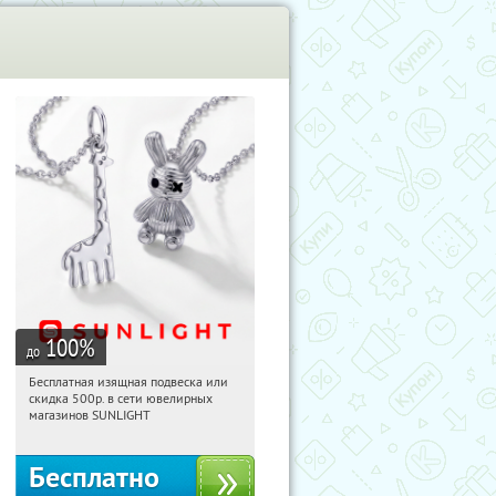
100
%
до
Бесплатная изящная подвеска или
07:47:52
Получили:
74
скидка 500р. в сети ювелирных
Россия
магазинов SUNLIGHT
Бесплатно