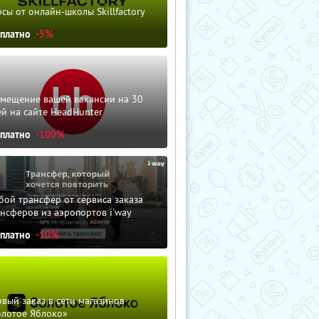
сы от онлайн-школы Skillfactory
сплатно
-5%
змещение вашей вакансии на 30
й на сайте HeadHunter
сплатно
-100%
ой трансфер от сервиса заказа
нсферов из аэропортов i'way
сплатно
-10%
вый заказ в сети магазинов
олотое Яблоко»