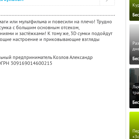
Кур
Бе
умаги или мультфильма и повесили на плечо! Трудно
 сумка с большим основным отсеком,
иями и застёжками! К тому же, 3D сумки подойдут
мающие настроение и приковывающие взгляды
Ра
дне
льный предприниматель Козлов Александр
Бе
 ОГРН 309169014600215
Люб
тра
Бе
Пер
«З