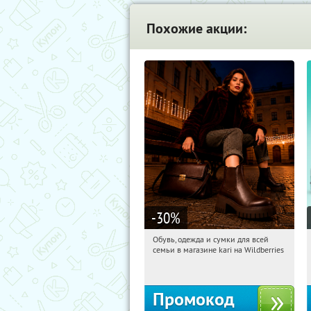
Похожие акции:
-30
%
Обувь, одежда и сумки для всей
07:47:52
Получили:
32
семьи в магазине kari на Wildberries
Россия
Промокод