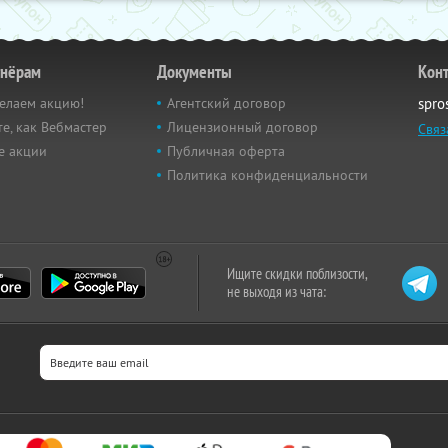
тнёрам
Документы
Кон
елаем акцию!
Агентский договор
spro
е, как Вебмастер
Лицензионный договор
Связ
е акции
Публичная оферта
Политика конфиденциальности
Ищите скидки поблизости,
не выходя из чата: