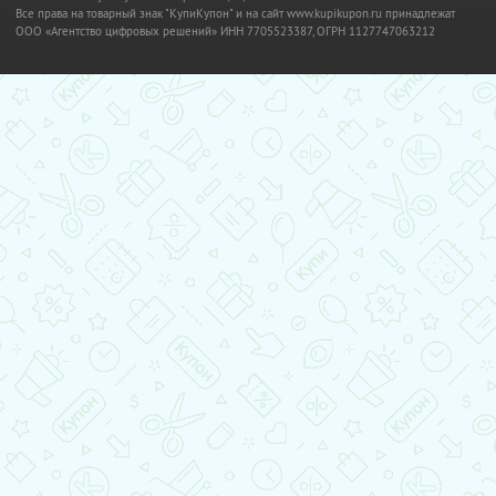
Все права на товарный знак "КупиКупон" и на сайт www.kupikupon.ru принадлежат
OOO «Агентство цифровых решений» ИНН 7705523387, ОГРН 1127747063212