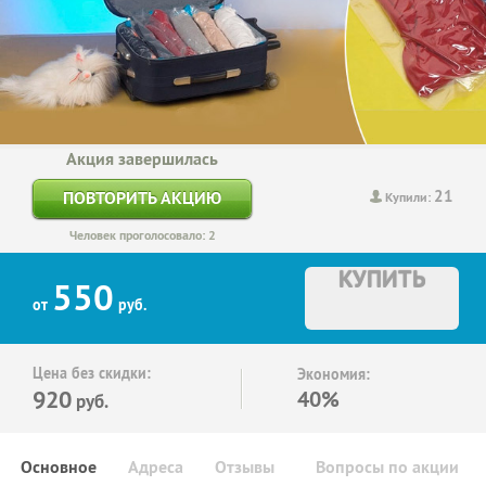
Акция завершилась
21
ПОВТОРИТЬ АКЦИЮ
Купили:
Человек проголосовало: 2
КУПИТЬ
550
от
руб.
Цена без скидки:
Экономия:
920
40%
руб.
Основное
Адреса
Отзывы
Вопросы по акции