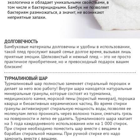
экологична и обладает уникальными свойствами, в
том числе и бактерицидными. Бамбук не позволяет
бактериям размножаться, а значит, не возникают
неприятные запахи.
ДОЛГОВЕЧНОСТЬ
Бамбуковые материалы долговечны и удобны в использовании,
такой плед прослужит вашей семье долгое время, вызывая лишь
приятные эмоции. Шелковистый и нежный плед — это не просто
практичное приобретение, но и превосходный подарок вашим
близким!
ТУРМАЛИНОВЫЙ ШАР
Турмалиновый шар полностью заменяет стиральный порошок и
делает за него всю работу! Внутри шара находятся натуральные
минеральные гранулы, которые состоят из турмалина,
медицинского камня, морской пены (пористый минерал), порошка
кварца и биоактивных керамических частиц. Во время стирки
гранулы активизируют стиральную мощность воды, позволяя ее
молекулам легко проникать через волокно ткани, смягчать грязь
на поверхности и легко ее удалять. Турмалинового шара хватает
на 3 года каждодневного использования или на 1 000 стирок.
При стирке необходимо поместить шар вместе с вещами в
барабан стиральной машины. При ручной стирке его надо
замочить вместе с вещами.