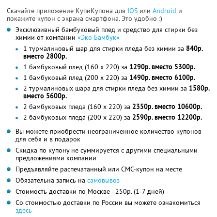
Скачайте приложение КупиКупона для
IOS
или
Android
и
покажите купон с экрана смартфона. Это удобно :)
Эксклюзивный бамбуковый плед и средство для стирки без
химии от компании
«Эко Бамбук»
1 турмалиновый шар для стирки пледа без химии за
840р.
вместо 2800р.
1 бамбуковый плед (160 x 220) за
1290р. вместо 5300р.
1 бамбуковый плед (200 х 220) за
1490р. вместо 6100р.
2 турмалиновых шара для стирки пледа без химии за
1580р.
вместо 5600р.
2 бамбуковых пледа (160 x 220) за
2350р. вместо 10600р.
2 бамбуковых пледа (200 х 220) за
2590р. вместо 12200р.
Вы можете приобрести неограниченное количество купонов
для себя и в подарок
Скидка по купону не суммируется с другими специальными
предложениями компании
Предъявляйте распечатанный или СМС-купон на месте
Обязательна запись на
самовывоз
Стоимость доставки по Москве - 250р. (1-7 дней)
Со стоимостью доставки по России вы можете ознакомиться
здесь