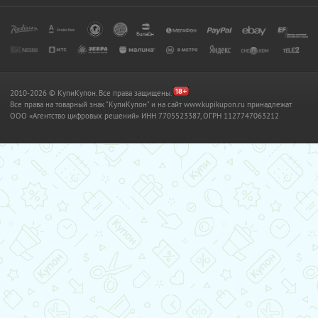
2010-2026 © КупиКупон. Все права защищены.
Все права на товарный знак "КупиКупон" и на сайт www.kupikupon.ru принадлежат
OOO «Агентство цифровых решений» ИНН 7705523387, ОГРН 1127747063212