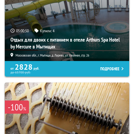
05:00:49
Купили:
4
Отдых для двоих с питанием в отеле Arthurs Spa Hotel
by Mercure в Мытищах
Московская обл., г. Мытищи, д. Ларево, ул. Хвойная, стр. 26
2828
ПОДРОБНЕЕ
от
руб.
до
65700
руб.
-100
%