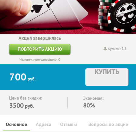
Акция завершилась
13
ПОВТОРИТЬ АКЦИЮ
Купили:
Человек проголосовало: 0
КУПИТЬ
700
руб.
Цена без скидки:
Экономия:
3500
80%
руб.
Основное
Адреса
Отзывы
Вопросы по акции