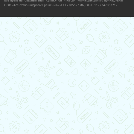
Все права на товарный знак "КупиКупон" и на сайт www.kupikupon.ru принадлежат
OOO «Агентство цифровых решений» ИНН 7705523387, ОГРН 1127747063212