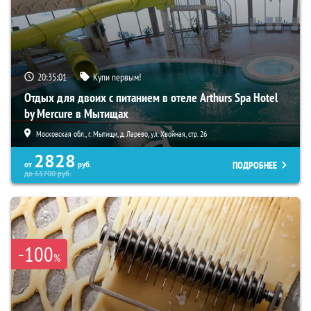
20:35:00
Купи первым!
Отдых для двоих с питанием в отеле Arthurs Spa Hotel
by Mercure в Мытищах
Московская обл., г. Мытищи, д. Ларево, ул. Хвойная, стр. 26
2828
ПОДРОБНЕЕ
от
руб.
до
65700
руб.
-100
%