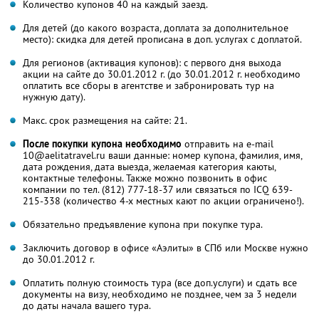
Количество купонов 40 на каждый заезд.
Для детей (до какого возраста, доплата за дополнительное
место): скидка для детей прописана в доп. услугах с доплатой.
Для регионов (активация купонов): с первого дня выхода
акции на сайте до 30.01.2012 г. (до 30.01.2012 г. необходимо
оплатить все сборы в агентстве и забронировать тур на
нужную дату).
Макс. срок размещения на сайте: 21.
После покупки купона необходимо
отправить на e-mail
10@aelitatravel.ru ваши данные: номер купона, фамилия, имя,
дата рождения, дата выезда, желаемая категория каюты,
контактные телефоны. Также можно позвонить в офис
компании по тел. (812) 777-18-37 или связаться по ICQ 639-
215-338 (количество 4-х местных кают по акции ограничено!).
Обязательно предъявление купона при покупке тура.
Заключить договор в офисе «Аэлиты» в СПб или Москве нужно
до 30.01.2012 г.
Оплатить полную стоимость тура (все доп.услуги) и сдать все
документы на визу, необходимо не позднее, чем за 3 недели
до даты начала вашего тура.