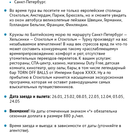
Санкт-Петербург.
Во время тура вы посетите не только европейские столицы
Стокгольм, Амстердам, Париж, Брюссель, но и сможете увидеть
из окон автобуса великолепные пейзажи Швеции, Германии,
Голландии Бельгии, Франции, Финляндии.
Круизы по Балтийскому морю по маршруту Санкт-Петербург —
Хельсинки — Стокгольм и Стокгольм — Турку произведут на вас
незабываемое впечатление! В наш век стрессов вряд ли что-то
может составить конкуренцию такому «расслабляющему»
времяпрепровождению: комфорт и уют, отсутствие
утомительных переездов-перелетов. К вашим услугам:
рестораны, СПА-центр, казино, магазины Duty Free, детская
комната, кинотеатр, шоу-залы, бары, в том числе легендарный
бар TORN OFF BALLS от Империи баров ХХХХ. Ну а по
прибытию в Стокгольм начнется насыщенная экскурсионная
программа, которая не оставит равнодушными самых
взыскательных путешественников.
Дата заезда и вылета:
26.01, 23.02, 08.03, 22.03
, 12.04, 03.05
,
24.05
Внимание!
На даты отмеченные значком «*» обязательна
сезонная доплата в размере 880 р./чел.
Время заезда и выезда: в зависимости от даты (уточняйте в
агентстве).