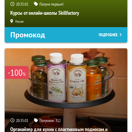
20:35:00
Получи первым!
Курсы от онлайн-школы Skillfactory
Россия
Промокод
ПОДРОБНЕЕ
-100
%
20:35:00
Получили:
312
Органайзер для кухни с пластиковым подносом и