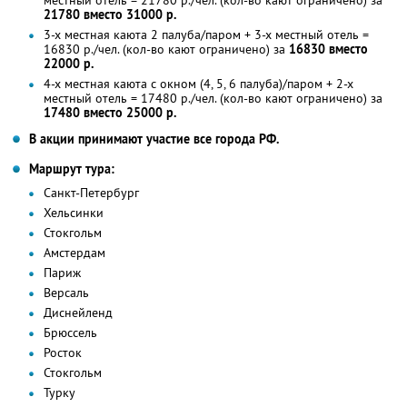
21780 вместо 31000 р.
3-х местная каюта 2 палуба/паром + 3-х местный отель =
16830 р./чел. (кол-во кают ограничено) за
16830 вместо
22000 р.
4-х местная каюта с окном (4, 5, 6 палуба)/паром + 2-х
местный отель = 17480 р./чел. (кол-во кают ограничено) за
17480 вместо 25000 р.
В акции принимают участие все города РФ.
Маршрут тура:
Санкт-Петербург
Хельсинки
Стокгольм
Амстердам
Париж
Версаль
Диснейленд
Брюссель
Росток
Стокгольм
Турку