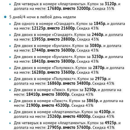
Для четверых в номере «Апартаменты». Купон за
3120р.
и
доплата на месте:
17680р. вместо 32000р.
Скидка 35%
5 дней/4 ночи в любой день недели
Для одного в номере «Стандарт». Купон за
1845р.
и доплата
на месте:
12125р. вместо 21600р.
Скидка 43%
Для двоих в номере «Стандарт». Купон за
2460р.
и доплата
на месте:
13955р. вместо 28800р.
Скидка 43%
Для двоих в номере «Бунгало». Купон за
3080р.
и доплата
на месте:
17440р. вместо 36000р.
Скидка 43%
Для двоих в номере «Бунгало+». Купон за
3250р.
и доплата
на месте:
18410р. вместо 38000р.
Скидка 43%
Для двоих в номере «Полулюкс». Купон за
2870р.
и доплата
на месте:
16280р. вместо 33600р.
Скидка 43%
Для двоих в номере «Полулюкс+». Купон за
2975р.
и
доплата на месте:
16860р. вместо 34800р.
Скидка 43%
Для двоих в номере «Люкс». Купон за
3250р.
и доплата на
месте:
18410р. вместо 38000р.
Скидка 43%
Для двоих в номере «Люкс+». Купон за
3865р.
и доплата на
месте:
21900р. вместо 45200р.
Скидка 43%
Для двоих в номере «Апартаменты». Купон за
4100р.
и
доплата на месте:
23260р. вместо 48000р.
Скидка 43%
Для четверых в номере «Апартаменты». Купон за
4925р.
и
доплата на месте:
27905р. вместо 57600р.
Скидка 43%