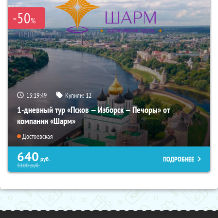
-50
%
13:19:47
Купили:
12
1-дневный тур «Псков — Изборск — Печоры» от
компании «Шарм»
Достоевская
640
ПОДРОБНЕЕ
руб.
5100
руб.