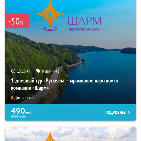
-50
%
13:19:47
Купили:
48
1-дневный тур «Рускеала — мраморное царство» от
компании «Шарм»
Достоевская
490
ПОДРОБНЕЕ
руб.
3900
руб.