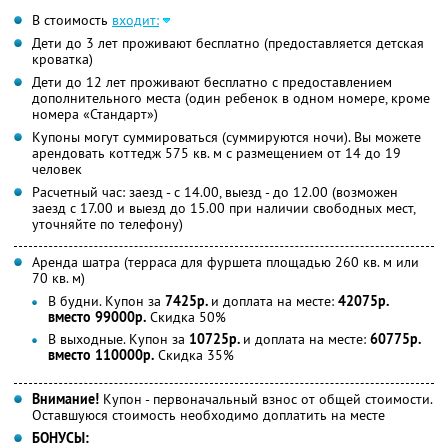
В стоимость
входит:
Дети до 3 лет проживают бесплатно (предоставляется детская
кроватка)
Дети до 12 лет проживают бесплатно с предоставлением
дополнительного места (один ребенок в одном номере, кроме
номера «Стандарт»)
Купоны могут суммироваться (суммируются ночи). Вы можете
арендовать коттедж 575 кв. м с размещением от 14 до 19
человек
Расчетный час: заезд - с 14.00, выезд - до 12.00 (возможен
заезд с 17.00 и выезд до 15.00 при наличии свободных мест,
уточняйте по телефону)
Аренда шатра (терраса для фуршета площадью 260 кв. м или
70 кв. м)
В будни. Купон за
7425р.
и доплата на месте:
42075р.
вместо 99000р.
Скидка 50%
В выходные. Купон за
10725р.
и доплата на месте:
60775р.
вместо 110000р.
Скидка 35%
Внимание!
Купон - первоначальный взнос от общей стоимости.
Оставшуюся стоимость необходимо доплатить на месте
БОНУСЫ: