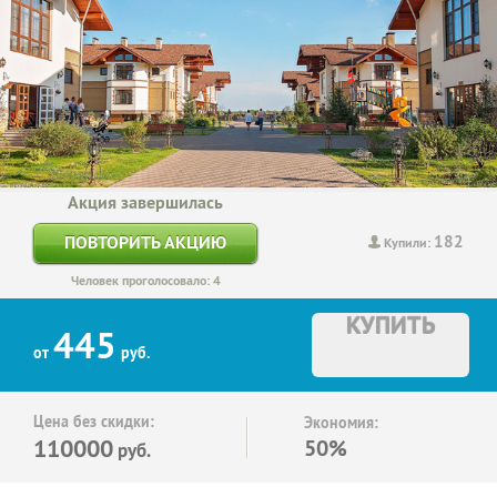
Акция завершилась
182
ПОВТОРИТЬ АКЦИЮ
Купили:
Человек проголосовало: 4
КУПИТЬ
445
от
руб.
Цена без скидки:
Экономия:
110000
50%
руб.