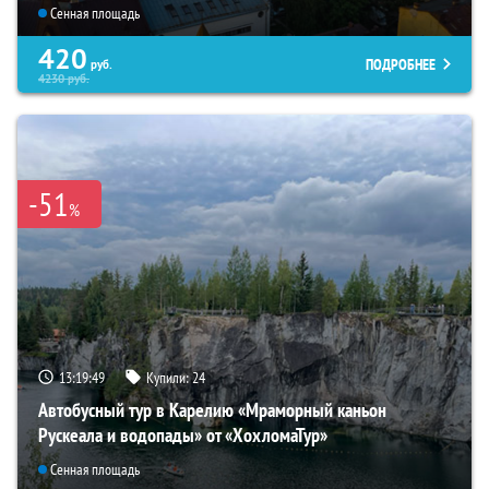
Сенная площадь
420
ПОДРОБНЕЕ
руб.
4230
руб.
-51
%
13:19:47
Купили:
24
Автобусный тур в Карелию «Мраморный каньон
Рускеала и водопады» от «ХохломаТур»
Сенная площадь