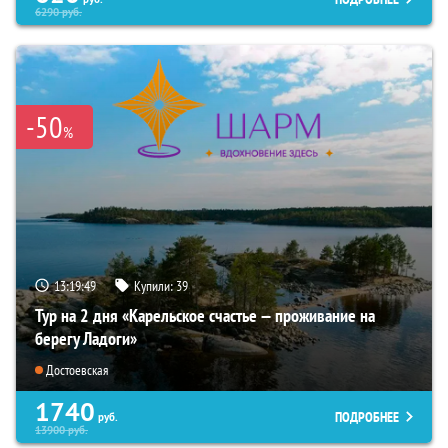
6290
руб.
-50
%
13:19:47
Купили:
39
Тур на 2 дня «Карельское счастье — проживание на
берегу Ладоги»
Достоевская
1740
ПОДРОБНЕЕ
руб.
13900
руб.