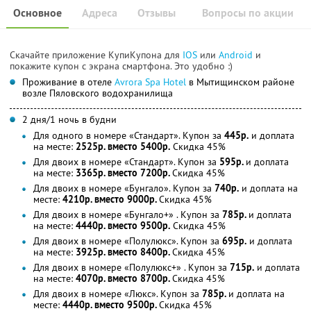
Основное
Адреса
Отзывы
Вопросы по акции
Скачайте приложение КупиКупона для
IOS
или
Android
и
покажите купон с экрана смартфона. Это удобно :)
Проживание в отеле
Avrora Spa Hotel
в Мытищинском районе
возле Пяловского водохранилища
2 дня/1 ночь в будни
Для одного в номере «Стандарт». Купон за
445р.
и доплата
на месте:
2525р. вместо 5400р.
Скидка 45%
Для двоих в номере «Стандарт». Купон за
595р.
и доплата
на месте:
3365р. вместо 7200р.
Скидка 45%
Для двоих в номере «Бунгало». Купон за
740р.
и доплата на
месте:
4210р. вместо 9000р.
Скидка 45%
Для двоих в номере «Бунгало+» . Купон за
785р.
и доплата
на месте:
4440р. вместо 9500р.
Скидка 45%
Для двоих в номере «Полулюкс». Купон за
695р.
и доплата
на месте:
3925р. вместо 8400р.
Скидка 45%
Для двоих в номере «Полулюкс+» . Купон за
715р.
и доплата
на месте:
4070р. вместо 8700р.
Скидка 45%
Для двоих в номере «Люкс». Купон за
785р.
и доплата на
месте:
4440р. вместо 9500р.
Скидка 45%