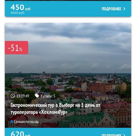
450
ПОДРОБНЕЕ
руб.
4550
руб.
-51
%
13:19:47
Купили:
5
Гастрономический тур в Выборг на 1 день от
туроператора «ХохломаТур»
Сенная площадь
620
ПОДРОБНЕЕ
руб.