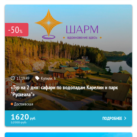
-50
%
13:19:47
Купили:
6
«Тур на 2 дня: сафари по водопадам Карелии и парк
“Рускеала"»
Достоевская
1620
ПОДРОБНЕЕ
руб.
12900
руб.