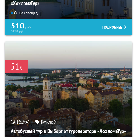
«ХохломаТур»
Сенная площадь
510
ПОДРОБНЕЕ
руб.
5190
руб.
-51
%
13:19:47
Купили:
9
Автобусный тур в Выборг от туроператора «ХохломаТур»