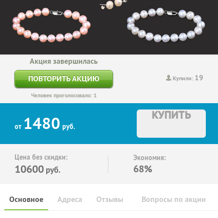
Акция завершилась
19
ПОВТОРИТЬ АКЦИЮ
Купили:
Человек проголосовало: 1
КУПИТЬ
1480
от
руб.
Цена без скидки:
Экономия:
10600
68%
руб.
Основное
Адреса
Отзывы
Вопросы по акции