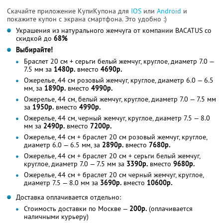
Скачайте приложение КупиКупона для
IOS
или
Android
и
покажите купон с экрана смартфона. Это удобно :)
Украшения из натурального жемчуга от компании BACATUS со
скидкой до
68%
Выбирайте!
Браслет 20 см + серьги белый жемчуг, круглое, диаметр 7.0 —
7.5 мм за
1480р.
вместо
4690р.
Ожерелье, 44 см розовый жемчуг, круглое, диаметр 6.0 — 6.5
мм, за
1890р.
вместо
4990р.
Ожерелье, 44 см, белый жемчуг, круглое, диаметр 7.0 — 7.5 мм
за
1950р.
вместо
4990р.
Ожерелье, 44 см, черный жемчуг, круглое, диаметр 7.5 — 8.0
мм за
2490р.
вместо
7200р.
Ожерелье, 44 см + браслет 20 см розовый жемчуг, круглое,
диаметр 6.0 — 6.5 мм, за
2890р.
вместо
7680р.
Ожерелье, 44 см + браслет 20 см + серьги белый жемчуг,
круглое, диаметр 7.0 — 7.5 мм за
3390р.
вместо
9680р.
Ожерелье, 44 см + браслет 20 см черный жемчуг, круглое,
диаметр 7.5 — 8.0 мм за
3690р.
вместо
10600р.
Доставка оплачивается отдельно:
Стоимость доставки по Москве —
200р.
(оплачивается
наличными курьеру)